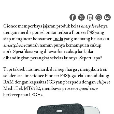
Gionee
memperkaya jajaran produk kelas
entry level
-nya
dengan merilis ponsel pintar terbaru Pioneer P4S yang
siap mengincar konsumen
India
yang memang haus akan
smartphone
murah namun punya kemampuan cukup
apik. Spesifikasi yang ditawarkan cukup baik jika
dibandingkan perangkat sekelas lainnya. Seperti apa?
Tapi tak sebatas menarik dari segi harga , mengikuti tren
seluler saat ini Gionee Pioneer P4S juga telah mendukung
RAM dengan kapasitas 1GB yang berpadu dengan
chipset
MediaTek MT6582, membawa prosesor
quad-core
berkecepatan 1,3GHz.