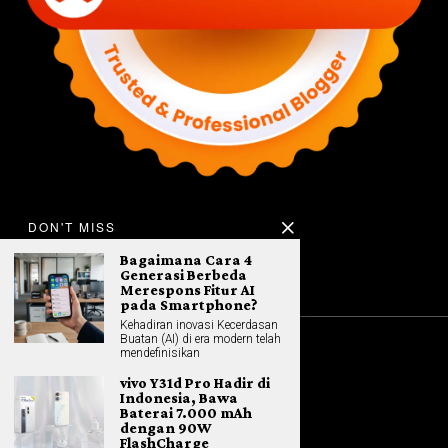
DON'T MISS
Bagaimana Cara 4
Generasi Berbeda
Merespons Fitur AI
pada Smartphone?
Kehadiran inovasi Kecerdasan
Buatan (AI) di era modern telah
mendefinisikan
©
2026
All rights reserved. Hybrid.co.id
vivo Y31d Pro Hadir di
Indonesia, Bawa
Baterai 7.000 mAh
dengan 90W
GADGET
FlashCharge