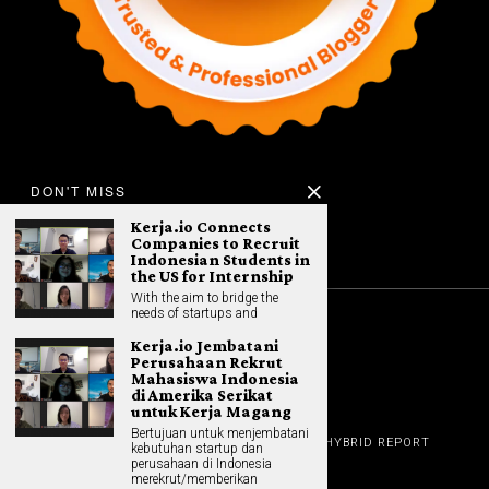
DON'T MISS
Kerja.io Connects
Companies to Recruit
Indonesian Students in
the US for Internship
With the aim to bridge the
needs of startups and
©
2026
All rights reserved. Hybrid.co.id
Kerja.io Jembatani
Perusahaan Rekrut
Mahasiswa Indonesia
di Amerika Serikat
untuk Kerja Magang
GADGET
Bertujuan untuk menjembatani
HOME
REVIEW
GAME NEWS
AI (NEW TECH)
HYBRID REPORT
kebutuhan startup dan
HYBRID LIFESTYLE
ABOUT
perusahaan di Indonesia
HOME APPLIANCES
CONTACT
merekrut/memberikan