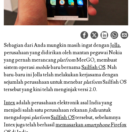
Sebagian dari Anda mungkin masih ingat dengan
Jolla
,
perusahaan yang didirikan oleh mantan pegawai Nokia
yang pernah merancang
platfrom
MeeGO, membuat
sistem operasi
mobile
baru bernama
Sailfish OS
. Nah
baru-baru ini Jolla telah melakukan kerjasama dengan
sejumlah perusahaan untuk menebar
platform
Sailfish OS
tersebut yang kini telah menginjak versi 2.0.
Intex
adalah perusahaan elektronik asal India yang
menjadi salah satu perusahaan rekanan
Jolla
untuk
mengadopsi
platform
Sailfish OS
tersebut, sebelumnya
Intex juga telah berhasil
memasarkan
smartphone
Firefox