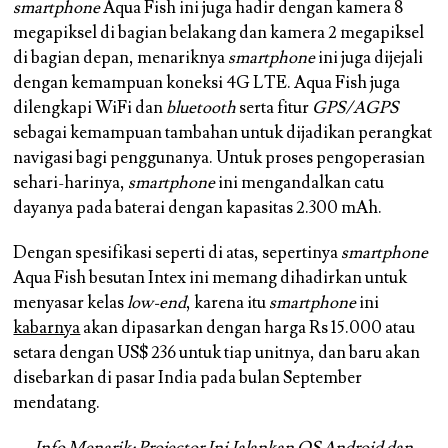
smartphone
Aqua Fish ini juga hadir dengan kamera 8
megapiksel di bagian belakang dan kamera 2 megapiksel
di bagian depan, menariknya
smartphone
ini juga dijejali
dengan kemampuan koneksi 4G LTE. Aqua Fish juga
dilengkapi WiFi dan
bluetooth
serta fitur
GPS/AGPS
sebagai kemampuan tambahan untuk dijadikan perangkat
navigasi bagi penggunanya. Untuk proses pengoperasian
sehari-harinya,
smartphone
ini mengandalkan catu
dayanya pada baterai dengan kapasitas 2.300 mAh.
Dengan spesifikasi seperti di atas, sepertinya
smartphone
Aqua Fish besutan Intex ini memang dihadirkan untuk
menyasar kelas
low-end
, karena itu
smartphone
ini
kabarnya
akan dipasarkan dengan harga Rs 15.000 atau
setara dengan US$ 236 untuk tiap unitnya, dan baru akan
disebarkan di pasar India pada bulan September
mendatang.
Info Menarik:
Projector Ini Jalankan OS Android dan