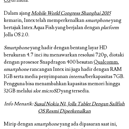
OS
di India.
Dalam ajang
Mobile World Congress Shanghai 2015
kemarin, Intex telah memperkenalkan
smartphone
yang
bertajuk
Intex Aqua Fish
yang berjalan dengan
platform
Jolla OS 2.0.
Smartphone
yang hadir dengan bentang layar HD
berukuran 4.7 inci itu menawarkan resolusi 720p, diotaki
dengan prosesor Snapdragon 400 besutan
Qualcomm
,
smartphone
rancangan Intex ini juga hadir dengan RAM
1GB serta media penyimpanan
internal
berkapasitas 7GB.
Pengguna bisa menambahkan kapasitas memori hingga
32GB melalui
slot microSD
yang tersedia.
Info Menarik
:
Susul Nokia N1, Jolla Tablet Dengan Sailfish
OS Resmi Diperkenalkan
Mirip dengan
smartphone
yang ada dipasaran saat ini,