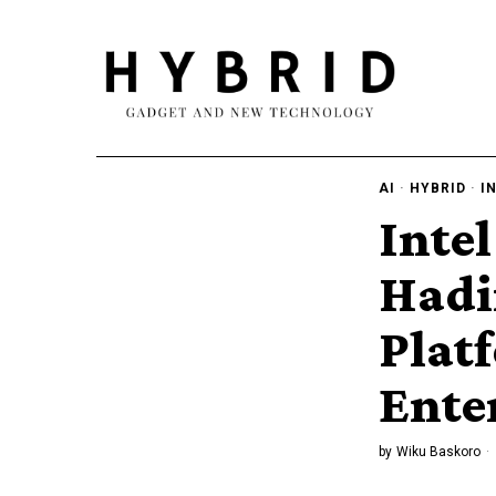
AI
·
HYBRID
·
I
Intel
Hadi
Plat
Ente
by
Wiku Baskoro