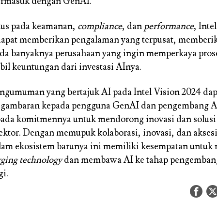
termasuk dengan GenAI.
kus pada keamanan,
compliance
, dan
performance
, Inte
dapat memberikan pengalaman yang terpusat, memberi
da banyaknya perusahaan yang ingin memperkaya prose
l keuntungan dari investasi AInya.
gumuman yang bertajuk AI pada Intel Vision 2024 dap
gambaran kepada pengguna GenAI dan pengembang 
ada komitmennya untuk mendorong inovasi dan solusi 
ektor. Dengan memupuk kolaborasi, inovasi, dan aksesib
lam ekosistem barunya ini memiliki kesempatan untu
ging technology
dan membawa AI ke tahap pengemban
gi.