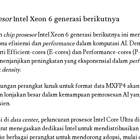
esor
Intel Xeon 6 generasi berikutnya
n
chip prosesor
Intel Xeon 6 generasi berikutnya ini me
ona efisiensi dan
performance
dalam komputasi AI. Den
rti Efficient-cores (E-cores) dan Performance-cores (P-
 menjanjikan peningkatan yang eksponensial dalam
per
 density
.
kungan perangkat lunak untuk format data MXFP4 akan
n lonjakan besar dalam kemampuan pemrosesan AI yang
sien.
si di
data center
, peluncuran prosesor Intel Core Ultra d
urut menegaskan dedikasi Intel untuk mendistribusik
ke berbagai perangkat untuk mendorong adopsi, mulai 