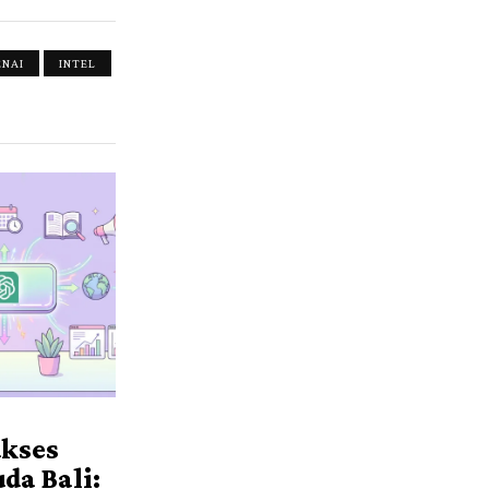
ENAI
INTEL
ukses
da Bali: