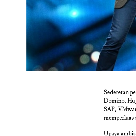
Sederetan pe
Domino, Hug
SAP, VMware,
memperluas a
Upaya ambisi