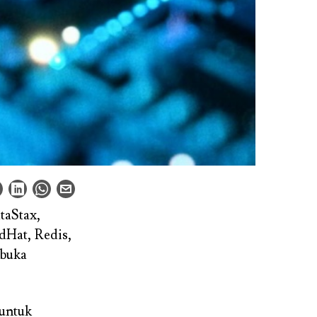
ataStax,
dHat, Redis,
rbuka
 untuk