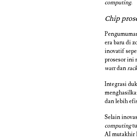
computing
.
Chip pros
Pengumuma
era baru di z
inovatif sepe
prosesor ini
watt
dan
rack
Integrasi du
menghasilka
dan lebih efi
Selain inova
computing
t
AI mutakhir 