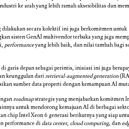
dustri ke arah yang lebih ramah aksesibilitas dan me
ng dilakukan secara kolektif ini juga berkomitmen untuk
an sisten GenAI multivendor terbuka yang juga me
i,
performance
yang lebih baik, dan nilai tambah bagi s
di garis depan sebagai perintis, inisiasi ini juga berup
n keunggulan dari
retrieval-augmented generation
(RA
sikan sumber data properti dengan kemampuan AI muta
engan
roadmap
strategis yang menjabarkan komitmen In
lainnya untuk mendorong kemajuan AI di berbagai sektor
chip Intel Xeon 6 generasi berikutnya yang siap unt
n performance di
data center
,
cloud computing
, dan
ed