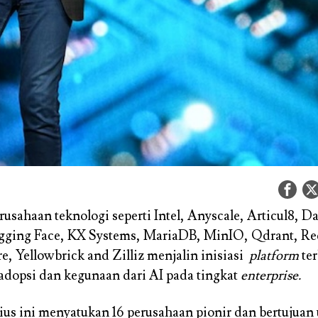
rusahaan teknologi seperti Intel, Anyscale, Articul8, D
ging Face, KX Systems, MariaDB, MinIO, Qdrant, Re
 Yellowbrick and Zilliz menjalin inisiasi
platform
te
dopsi dan kegunaan dari AI pada tingkat
enterprise.
us ini menyatukan 16 perusahaan pionir dan bertujuan