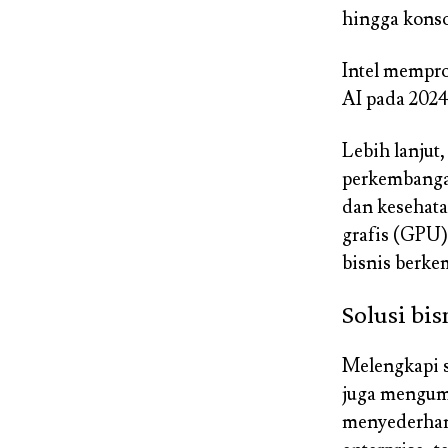
hingga kons
Intel mempr
AI pada 202
Lebih lanjut
perkembangan
dan kesehata
grafis (GPU)
bisnis berkem
Solusi bis
Melengkapi s
juga mengumu
menyederhana