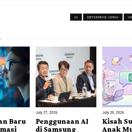
AI
ENTERPRISE GENAI
G
S
July 27, 2026
July 20, 2026
an Baru
Penggunaan AI
Kisah S
rmasi
di Samsung
Anak Mu