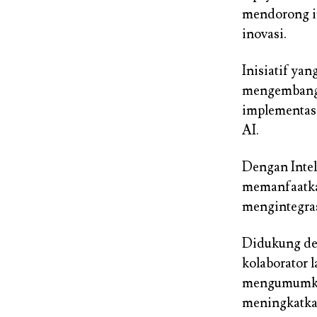
mendorong in
inovasi.
Inisiatif ya
mengembangk
implementas
AI.
Dengan Intel 
memanfaatka
mengintegra
Didukung d
kolaborator 
mengumumkan 
meningkatka