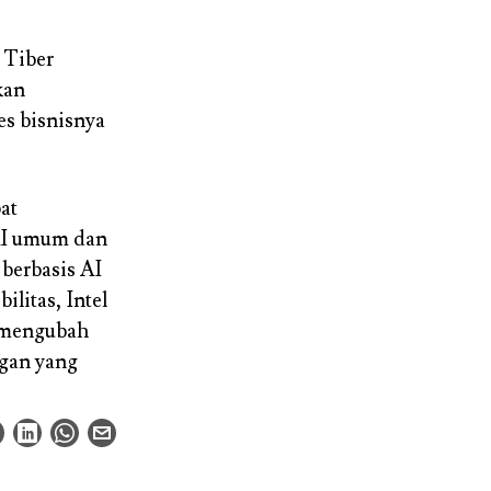
l Tiber
kan
s bisnisnya
at
AI umum dan
berbasis AI
ilitas, Intel
k mengubah
gan yang