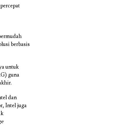
mpercepat
mpermudah
olusi berbasis
aya untuk
G) guna
khir.
tel dan
, Intel juga
uk
ge