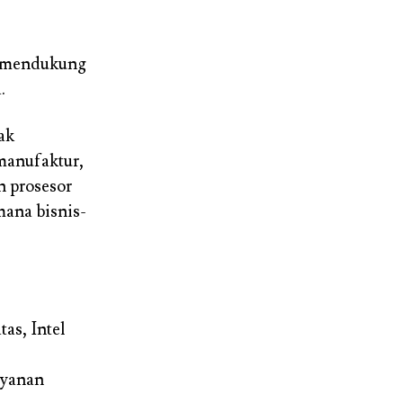
g mendukung
.
ak
 manufaktur,
n prosesor
mana bisnis-
as, Intel
ayanan