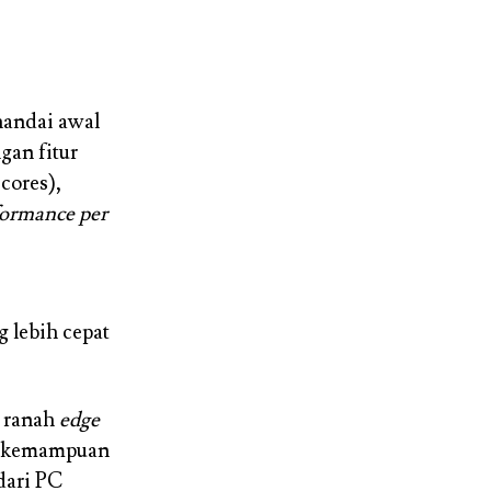
nandai awal
gan fitur
cores),
formance per
 lebih cepat
i ranah
edge
an kemampuan
dari PC