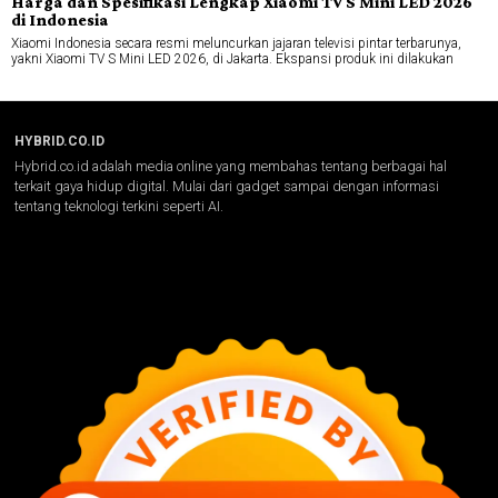
Harga dan Spesifikasi Lengkap Xiaomi TV S Mini LED 2026
di Indonesia
Xiaomi Indonesia secara resmi meluncurkan jajaran televisi pintar terbarunya,
yakni Xiaomi TV S Mini LED 2026, di Jakarta. Ekspansi produk ini dilakukan
HYBRID.CO.ID
Hybrid.co.id adalah media online yang membahas tentang berbagai hal
terkait gaya hidup digital. Mulai dari gadget sampai dengan informasi
tentang teknologi terkini seperti AI.