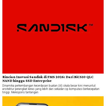
Rincian Inovasi Sandisk di FMS 2026: Dari BiCS10 QLC
NAND hingga SSD Enterprise
Dinamika perkembangan kecerdasan buatan (AI) skala besar kini menuntut
arsitektur perangkat keras yang lebih dari sekadar cip komputasi berkecepatan
tinggi. Merespons tantangan