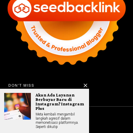
DON'T MISS
Akan Ada Layanan
Berbayar Baru di
Instagram? Instagram
Plus
Meta kembali mengambil
langkah agresif dalam
©
2026
All rights reserved. Hybrid.co.id
memonetisasi platformnya.
Seperti dikutip