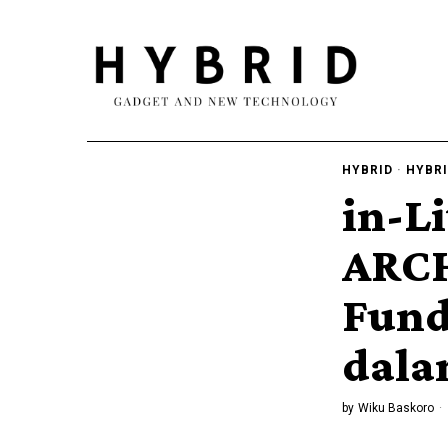
HYBRID
·
HYBRI
in-L
ARCH
Fund
dala
by
Wiku Baskoro