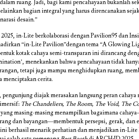
l dalam ruang. Jadi, bagi kami pencahayaan bukanlah se
lainkan bagian integral yang harus direncanakan seja
arasi desain.”
025, in-Lite berkolaborasi dengan Pavilion95 dan Ins
hadirkan
“in-Lite Pavilion”
dengan tema “A Glowing Lig
bentuk kotak cahaya semi-transparan ini dirancang de
mination’, menekankan bahwa pencahayaan tidak hany
erangan, tetapi juga mampu menghidupkan ruang, mem
ta menciptakan cerita.
 pengunjung diajak merasakan langsung peran cahaya m
 imersif:
The Chandeliers, The Room, The Void, The Co
, yang masing-masing menampilkan bagaimana cahaya
erang dan bayangan—membentuk persepsi, gerak, dan 
ini berhasil menarik perhatian dan menjadikan in-Lite 
agai salah satu pemenang
Best Booth
di ARCH:ID 2025.