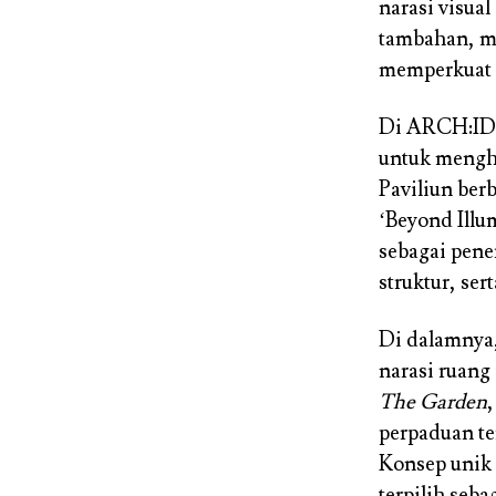
narasi visua
tambahan, me
memperkuat n
Di ARCH:ID 2
untuk meng
Paviliun ber
‘Beyond Illu
sebagai pen
struktur, ser
Di dalamnya,
narasi ruang
The Garden
perpaduan t
Konsep unik 
terpilih seb