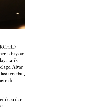
r ARCH:ID
 pencahayaan
aya tarik
elago. Alvar
asi tersebut,
 pernah
dedikasi dan
ur