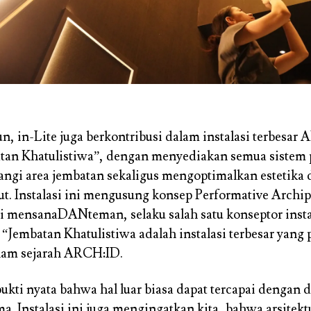
iun, in-Lite juga berkontribusi dalam instalasi terbesa
tan Khatulistiwa”
, dengan menyediakan semua sistem
ngi area jembatan sekaligus mengoptimalkan estetika d
ut. Instalasi ini mengusung konsep Performative Archip
 mensanaDANteman, selaku salah satu konseptor instal
“Jembatan Khatulistiwa adalah instalasi terbesar yang
lam sejarah ARCH:ID.
bukti nyata bahwa hal luar biasa dapat tercapai dengan 
a. Instalasi ini juga mengingatkan kita, bahwa arsitekt