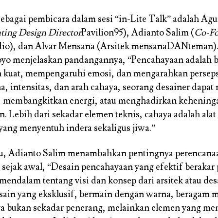
sebagai pembicara dalam sesi “in-Lite Talk” adalah Ag
ting Design Director
Pavilion95), Adianto Salim (
Co-F
udio), dan Alvar Mensana (Arsitek mensanaDANteman).
yo menjelaskan pandangannya, “Pencahayaan adalah b
 kuat, mempengaruhi emosi, dan mengarahkan perseps
a, intensitas, dan arah cahaya, seorang desainer dapa
, membangkitkan energi, atau menghadirkan kehening
 Lebih dari sekadar elemen teknis, cahaya adalah alat 
ang menyentuh indera sekaligus jiwa.”
tu, Adianto Salim menambahkan pentingnya perencana
sejak awal, “Desain pencahayaan yang efektif berakar
ndalam tentang visi dan konsep dari arsitek atau des
ain yang eksklusif, bermain dengan warna, beragam m
aya bukan sekadar penerang, melainkan elemen yang m