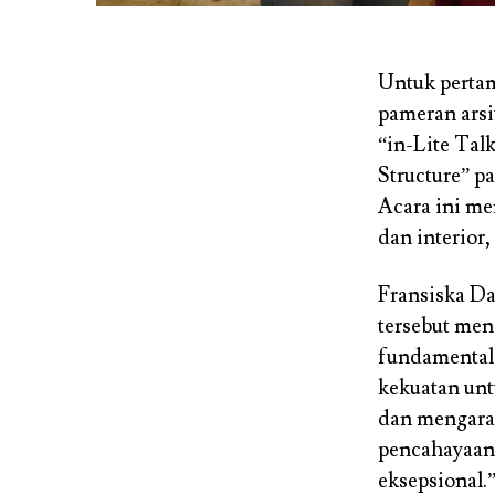
Untuk pertam
pameran arsi
“in-Lite Tal
Structure” p
Acara ini me
dan interior
Fransiska 
tersebut me
fundamental 
kekuatan un
dan mengara
pencahayaan 
eksepsional.