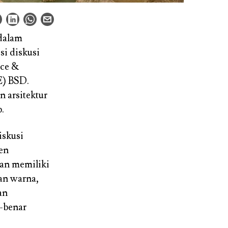
 dalam
si diskusi
ace &
E) BSD.
 arsitektur
.
iskusi
en
aan memiliki
an warna,
an
r-benar