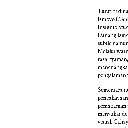
Turut hadir 
Ismoyo (
Ligh
Insignio St
Danang Ismo
subtle namun
Melalui warn
rasa nyaman
menenangkan.
pengalaman y
Sementara i
pencahayaan 
pemahaman me
menyukai des
visual. Cah