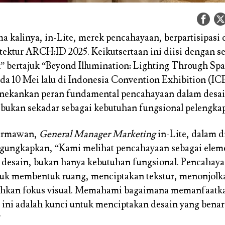
a kalinya, in-Lite, merek pencahayaan, berpartisipasi
tektur ARCH:ID 2025. Keikutsertaan ini diisi dengan se
k” bertajuk “Beyond Illumination: Lighting Through Sp
ada 10 Mei lalu di Indonesia Convention Exhibition (IC
nekankan peran fundamental pencahayaan dalam desain
, bukan sekadar sebagai kebutuhan fungsional pelengkap
Darmawan,
General Manager Marketing
in-Lite, dalam d
ngungkapkan, “Kami melihat pencahayaan sebagai elem
desain, bukan hanya kebutuhan fungsional. Pencahay
tuk membentuk ruang, menciptakan tekstur, menonjolk
hkan fokus visual. Memahami bagaimana memanfaatk
ini adalah kunci untuk menciptakan desain yang bena
”