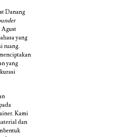
ust Danang
ounder
 Agust
ahasa yang
i ruang.
t menciptakan
an yang
kurasi
an
 pada
ainer. Kami
aterial dan
embentuk