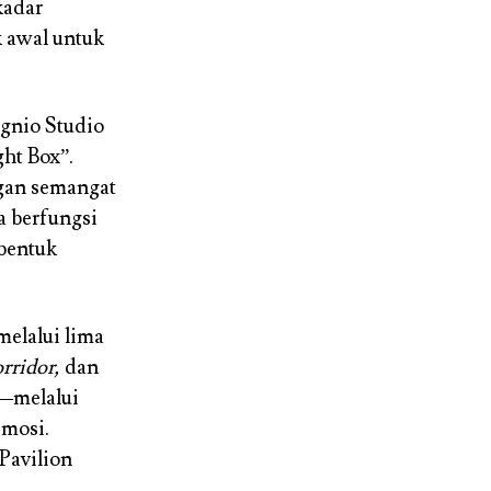
kadar
k awal untuk
ignio Studio
ht Box”.
ngan semangat
a berfungsi
bentuk
elalui lima
rridor,
dan
—melalui
emosi.
Pavilion