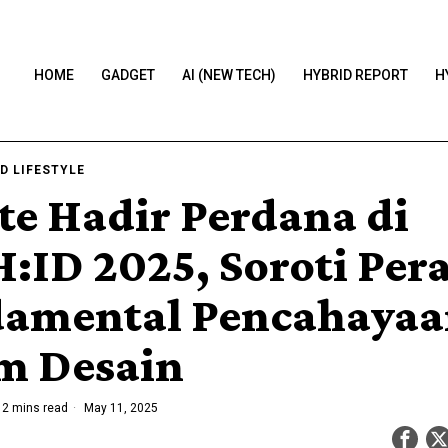
HOME
GADGET
AI (NEW TECH)
HYBRID REPORT
H
D LIFESTYLE
ite Hadir Perdana di
:ID 2025, Soroti Per
amental Pencahayaa
m Desain
2 mins read
May 11, 2025