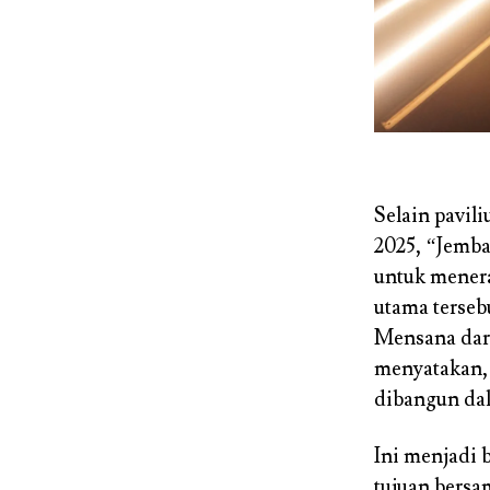
Selain pavil
2025,
“Jemba
untuk menera
utama terseb
Mensana dari
menyatakan, 
dibangun da
Ini menjadi 
tujuan bersam