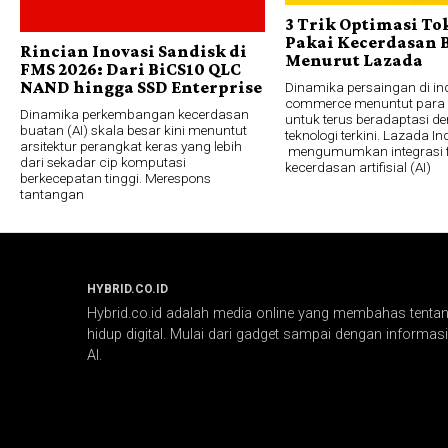
3 Trik Optimasi To
Pakai Kecerdasan 
Rincian Inovasi Sandisk di
Menurut Lazada
FMS 2026: Dari BiCS10 QLC
NAND hingga SSD Enterprise
Dinamika persaingan di ind
commerce menuntut para 
Dinamika perkembangan kecerdasan
untuk terus beradaptasi d
buatan (AI) skala besar kini menuntut
teknologi terkini. Lazada I
arsitektur perangkat keras yang lebih
mengumumkan integrasi f
dari sekadar cip komputasi
kecerdasan artifisial (AI)
berkecepatan tinggi. Merespons
tantangan
HYBRID.CO.ID
Hybrid.co.id adalah media online yang membahas tentang
hidup digital. Mulai dari gadget sampai dengan informasi 
AI.