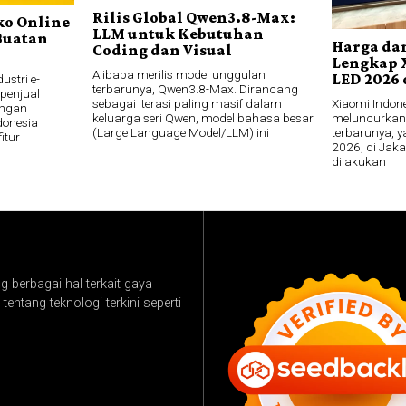
Rilis Global Qwen3.8-Max:
ko Online
LLM untuk Kebutuhan
Buatan
Harga dan
Coding dan Visual
Lengkap 
Alibaba merilis model unggulan
LED 2026 
ustri e-
terbarunya, Qwen3.8-Max. Dirancang
penjual
Xiaomi Indon
sebagai iterasi paling masif dalam
engan
meluncurkan j
keluarga seri Qwen, model bahasa besar
ndonesia
terbarunya, y
(Large Language Model/LLM) ini
itur
2026, di Jaka
dilakukan
 berbagai hal terkait gaya
tentang teknologi terkini seperti