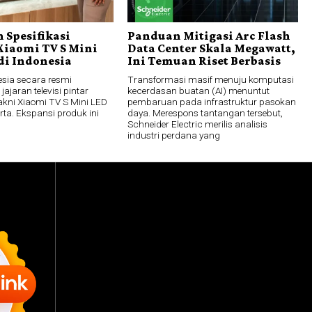
 Spesifikasi
Panduan Mitigasi Arc Flash
Xiaomi TV S Mini
Data Center Skala Megawatt,
di Indonesia
Ini Temuan Riset Berbasis
esia secara resmi
Transformasi masif menuju komputasi
ajaran televisi pintar
kecerdasan buatan (AI) menuntut
akni Xiaomi TV S Mini LED
pembaruan pada infrastruktur pasokan
rta. Ekspansi produk ini
daya. Merespons tantangan tersebut,
Schneider Electric merilis analisis
industri perdana yang