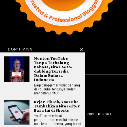
DON'T MISS
Nonton YouTube
Tanpa Terhalang
Bahasa, Fitur Auto-
dubbing Tersedia
Dalam Bahasa
Indonesia
Bagi penggemar video panjang
©
2026
All rights reserved. Hybrid.co.id
di YouTube, tentunya sudah
mengetahui fitur
Kejar TikTok, YouTube
Tambahkan Fitur-Fitur
GADGET
Baru Ini di Shorts
HOME
REVIEW
GAME NEWS
AI (NEW TECH)
HYBRID REPORT
YouTube membuat
HYBRID LIFESTYLE
ABOUT
pengumuman melalui release
HOME APPLIANCES
CONTACT
note terbaru mereka, yang berisi