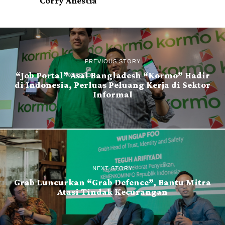
Corry Anestia
PREVIOUS STORY
“Job Portal” Asal Bangladesh “Kormo” Hadir
di Indonesia, Perluas Peluang Kerja di Sektor
Informal
NEXT STORY
Grab Luncurkan “Grab Defence”, Bantu Mitra
Atasi Tindak Kecurangan