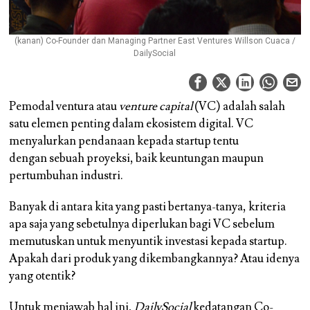
(kanan) Co-Founder dan Managing Partner East Ventures Willson Cuaca /
DailySocial
Pemodal ventura atau
venture capital
(VC) adalah salah
satu elemen penting dalam ekosistem digital. VC
menyalurkan pendanaan kepada startup tentu
dengan sebuah proyeksi, baik keuntungan maupun
pertumbuhan industri.
Banyak di antara kita yang pasti bertanya-tanya, kriteria
apa saja yang sebetulnya diperlukan bagi VC sebelum
memutuskan untuk menyuntik investasi kepada startup.
Apakah dari produk yang dikembangkannya? Atau idenya
yang otentik?
Untuk menjawab hal ini,
DailySocial
kedatangan Co-