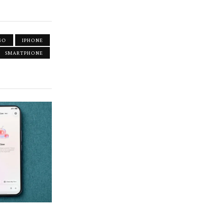
GO
IPHONE
SMARTPHONE