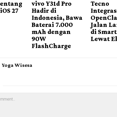
Tentang
vivo Y31d Pro
Tecno
 iOS 27
Hadir di
Integra
Indonesia, Bawa
OpenCla
Baterai 7.000
Jalan L
mAh dengan
di Smar
90W
Lewat E
FlashCharge
Yoga Wisesa