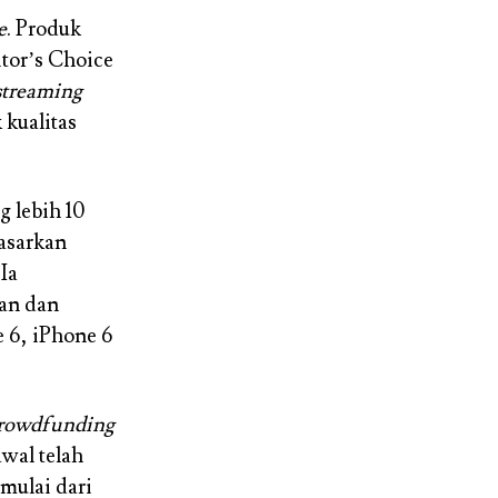
e
. Produk
tor’s Choice
streaming
kualitas
g lebih 10
asarkan
Ia
an dan
 6, iPhone 6
crowdfunding
wal telah
 mulai dari