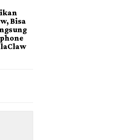
sikan
w, Bisa
angsung
tphone
llaClaw