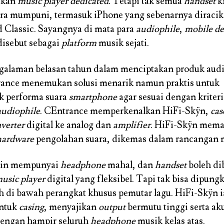
akan
music player dedicated
. Tetapi tak semua
handset
ki
uara mumpuni, termasuk iPhone yang sebenarnya diracik
d Classic. Sayangnya di mata para
audiophile
,
mobile de
disebut sebagai
platform
musik sejati.
galaman belasan tahun dalam menciptakan produk audi
rance menemukan solusi menarik namun praktis untuk
 performa suara
smartphone
agar sesuai dengan kriter
audiophile
. CEntrance memperkenalkan HiFi-Skÿn,
cas
verter
digital ke analog dan
amplifier
. HiFi-Skÿn mema
hardware
pengolahan suara, dikemas dalam rancangan 
in mempunyai
headphone
mahal, dan
handset
boleh di
usic player
digital yang fleksibel. Tapi tak bisa dipungki
h di bawah perangkat khusus pemutar lagu. HiFi-Skÿn i
ntuk
casing
, menyajikan
output
bermutu tinggi serta ak
dengan hampir seluruh
headphone
musik kelas atas.