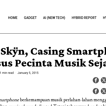
HOME
GADGET
AI (NEW TECH)
HYBRID REPORT
H
-Skÿn, Casing Smart
us Pecinta Musik Seja
1 min read
January 5, 2015
martphone
berkemampuan musik perlahan-lahan mengg