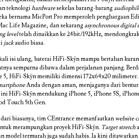
n teknologi
hardware
sekelas barang-barang
audiophil
eka bernama MicPort Pro memperoleh penghargaan Edi
Mac Life Magazine, dan sekarang
asynchronous digital 
ng level
telah dinaikkan ke 24bit/192kHz, mendongkrak 
ti
jack
audio biasa.
 kali isi ulang, baterai HiFi-Skÿn mampu bertahan kuran
tnya sempurna dibawa dalam perjalanan panjang. Berd
 5, HiFi-Skÿn memiliki dimensi 172x64x20 milimeter. 
martphone
Anda dengan aman, menjaganya dari bentur
t ini HiFi-Skÿn mendukung iPhone 5, iPhone 5S, iPhone
iPod Touch 5th Gen.
 dari biasanya, tim CEntrance memanfaatkan
website 
ntuk merampungkan proyek HiFi-Skÿn.
Target stretch
a
an model termurah juga sudah habis. Ia kini ditawarkan