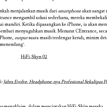
kah menjalankan musik dari
smartphone
akan sangat
ntrance mengambil solusi sederhana, mereka membekal
ai mandiri. Ketika dipasangkan ke iPhone, ia akan men
embari menyuguhkan musik. Menurut CEntrance, sec
iPhone,
output
suara masih terdengar keruh, minim det
‘menendang’.
k:
Jabra Evolve, Headphone-nya Profesional Sekaligus P
er
mengklaim, dalam menciptakan HiFi-Skÿn mereka