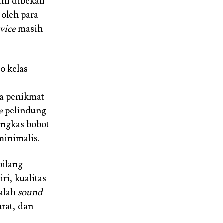
ni dibekali
 oleh para
vice
masih
o kelas
ia penikmat
e
pelindung
ngkas bobot
minimalis.
bilang
ri, kualitas
alah
sound
urat, dan