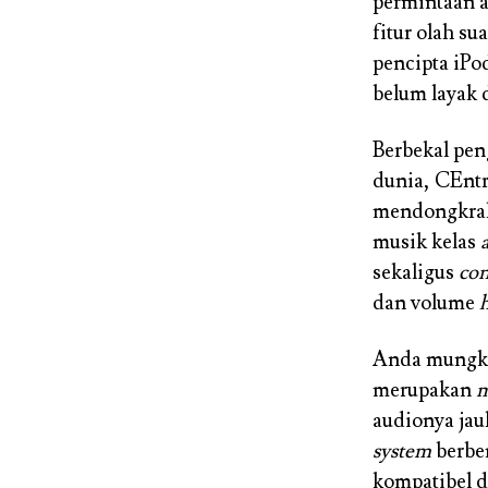
permintaan 
fitur olah s
pencipta iPo
belum layak 
Berbekal pen
dunia, CEnt
mendongkrak
musik kelas
sekaligus
con
dan volume
Anda mungk
merupakan
m
audionya jau
system
berbe
kompatibel 