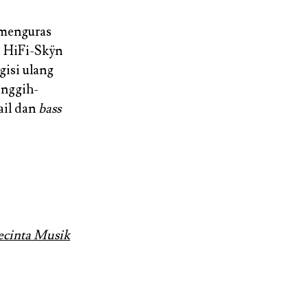
 menguras
i HiFi-Skÿn
gisi ulang
anggih-
ail dan
bass
ecinta Musik