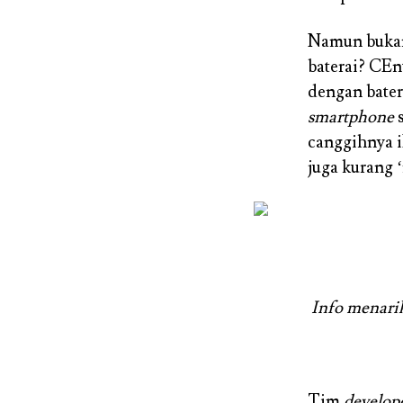
Namun bukan
baterai? CE
dengan bater
smartphone
s
canggihnya 
juga kurang 
Info menari
Tim
develop