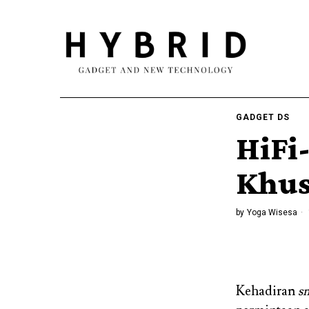
GADGET DS
HiFi
Khus
by
Yoga Wisesa
Kehadiran
s