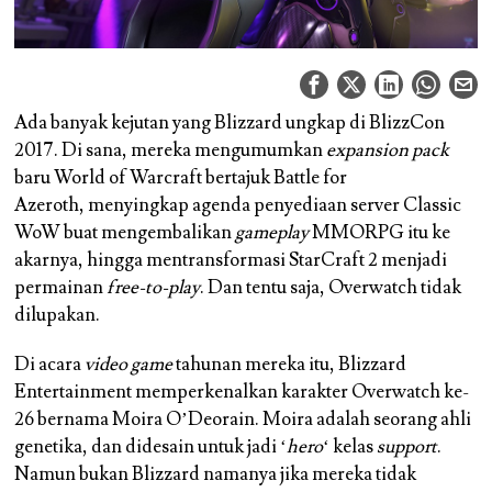
Ada banyak kejutan yang Blizzard ungkap di BlizzCon
2017. Di sana, mereka mengumumkan
expansion pack
baru World of Warcraft bertajuk Battle for
Azeroth, menyingkap agenda penyediaan server Classic
WoW buat mengembalikan
gameplay
MMORPG itu ke
akarnya, hingga mentransformasi StarCraft 2 menjadi
permainan
free-to-play
. Dan tentu saja, Overwatch tidak
dilupakan.
Di acara
video game
tahunan mereka itu, Blizzard
Entertainment memperkenalkan karakter Overwatch ke-
26 bernama Moira O’Deorain. Moira adalah seorang ahli
genetika, dan didesain untuk jadi ‘
hero
‘ kelas
support
.
Namun bukan Blizzard namanya jika mereka tidak