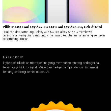
Pilih Mana: Galaxy A27 5G atau Galaxy A25 5G, Cek di Sini
Peralihan dari Samsung Galaxy A25 5G ke Galaxy A27 5G membawa
peningkatan yang dirancang untuk menjawab kebutuhan harian yang semakin
berkembang. Bukan
HYBRID.CO.ID
Hybrid.co.id adalah media online yang membahas tentang berbagai hal
terkait gaya hidup digital. Mulai dari gadget sampai dengan informasi
tentang teknologi terkini seperti AI.