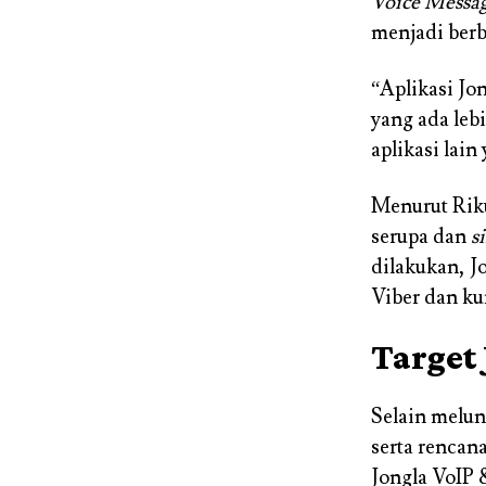
Voice Messa
menjadi berb
“Aplikasi Jon
yang ada leb
aplikasi lai
Menurut Riku
serupa dan
s
dilakukan, J
Viber dan ku
Target
Selain melun
serta rencan
Jongla VoIP