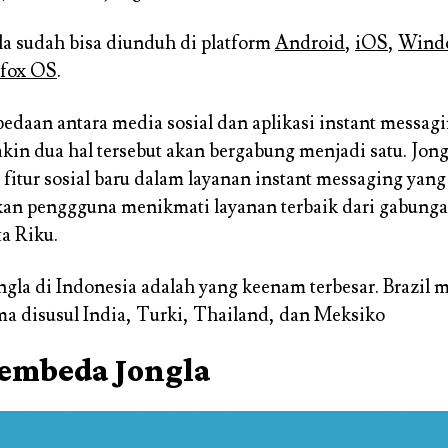
gla sudah bisa diunduh di platform
Android
,
iOS
,
Wind
efox OS
.
rbedaan antara media sosial dan aplikasi instant messag
akin dua hal tersebut akan bergabung menjadi satu. Jong
itur sosial baru dalam layanan instant messaging yang
n penggguna menikmati layanan terbaik dari gabunga
ta Riku.
gla di Indonesia adalah yang keenam terbesar. Brazil
ma disusul India, Turki, Thailand, dan Meksiko
pembeda Jongla