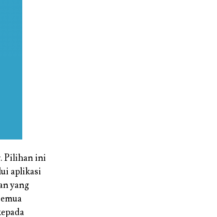
. Pilihan ini
i aplikasi
an yang
 semua
kepada