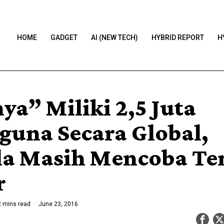
HOME
GADGET
AI (NEW TECH)
HYBRID REPORT
H
ya” Miliki 2,5 Juta
guna Secara Global,
la Masih Mencoba T
r
 mins read
June 23, 2016