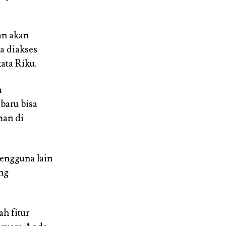
an akan
a diakses
ata Riku.
n
baru bisa
man di
pengguna lain
ing
h fitur