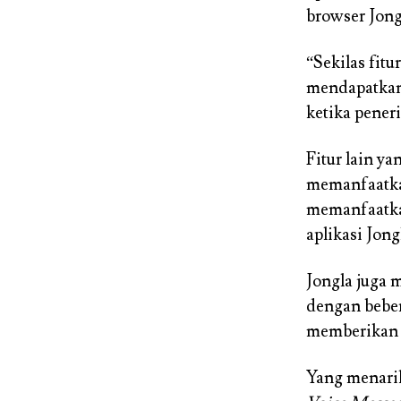
browser Jong
“Sekilas fit
mendapatkan 
ketika pener
Fitur lain y
memanfaatka
memanfaatka
aplikasi Jong
Jongla juga 
dengan beber
memberikan r
Yang menarik