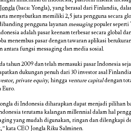
Jongla
(baca: Yongla), yang berasal dari Finlandia, dal
arta menyebutkan memiliki 2,5 juta pengguna secara gl
 dibanding pengguna layanan
messaging
populer sepert
ndonesia adalah pasar keenam terbesar secara global da
a menembus pasar dengan tawaran aplikasi berukuran 
 antara fungsi messaging dan media sosial.
da tahun 2009 dan telah memasuki pasar Indonesia sej
patkan dukungan penuh dari 30 investor asal Finlandia
vestor
,
private equity,
hingga
venture capital
dengan tota
a Euro.
ongla di Indonesia diharapkan dapat menjadi pilihan b
ndonesia terutama kalangan millennial dalam hal peng
aging yang mudah digunakan, ringan dan dilengkapi de
k,” kata CEO Jongla Riku Salminen.