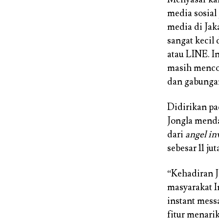
media sosial
media di Jak
sangat kecil
atau LINE. I
masih mencob
dan gabungan
Didirikan pa
Jongla menda
dari
angel in
sebesar 11 jut
“Kehadiran J
masyarakat I
instant mess
fitur menari