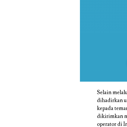
Selain melalu
dihadirkan 
kepada teman
dikirimkan m
operator di 