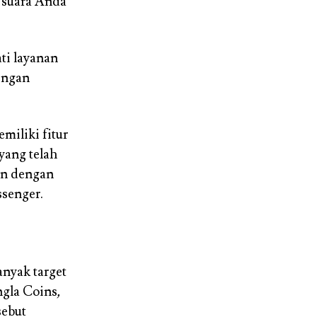
h suara Anda
i layanan
engan
miliki fitur
yang telah
an dengan
senger.
anyak target
ngla Coins
,
sebut