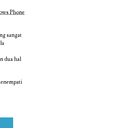
ows Phone
ing sangat
la
n dua hal
 menempati