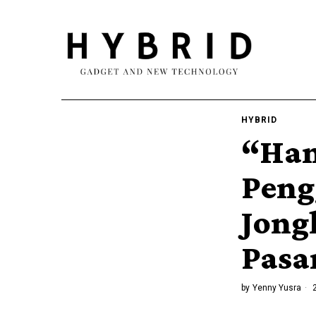
HYBRID
“Han
Peng
Jong
Pasa
by
Yenny Yusra
2