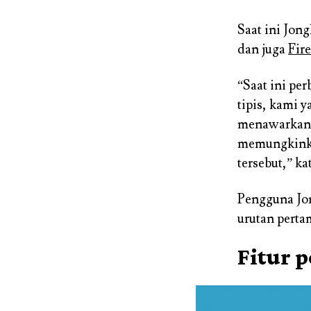
Saat ini Jon
dan juga
Fir
“Saat ini pe
tipis, kami y
menawarkan f
memungkinka
tersebut,” ka
Pengguna Jon
urutan perta
Fitur 