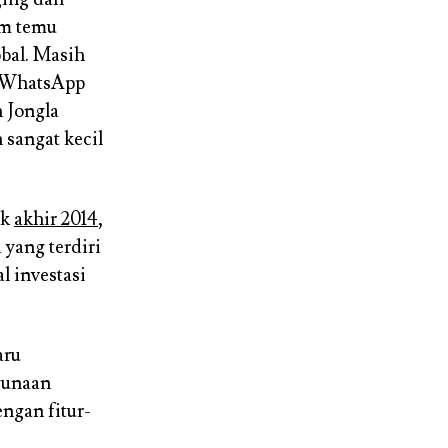
am temu
obal. Masih
i WhatsApp
n Jongla
sangat kecil
ak
akhir 2014
,
 yang terdiri
l investasi
aru
gunaan
ngan fitur-