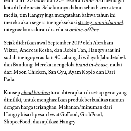
lebih dari 120
outlet
dan 20+ restoran
dine-in
di berbagai
kota di Indonesia. Sebelumnya dalam sebuah acara temu
media, tim Hangry juga mengatakan bahwa tahun ini
mereka akan segera mengeksekusi
strategi
omnichannel
,
integrasikan saluran distribusi
online-offline
.
Sejak didirikan awal September 2019 oleh Abraham
Viktor, Andreas Resha, dan Robin Tan, Hangry saat ini
sudah mengoperasikan 40 cabang di wilayah Jabodetabek
dan Bandung. Mereka mengelola
brand
in-house
, mulai
dari Moon Chicken, San Gyu, Ayam Koplo dan Dari
Pada.
Konsep
cloud kitchen
turut diterapkan di setiap gerai yang
dimiliki, untuk menghasilkan produk berkualitas namun
dengan harga terjangkau. Makanan/minuman dari
Hangry bisa dipesan lewat GoFood, GrabFood,
ShopeeFood, dan aplikasi Hangry.