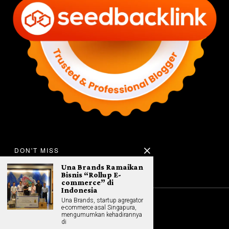
DON'T MISS
Una Brands Ramaikan
Bisnis “Rollup E-
commerce” di
Indonesia
Una Brands, startup agregator
e-commerce asal Singapura,
©
2026
All rights reserved. Hybrid.co.id
mengumumkan kehadirannya
di