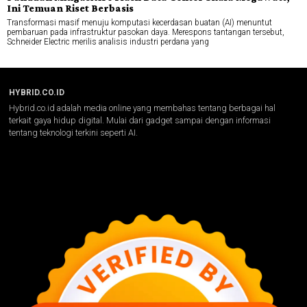
Ini Temuan Riset Berbasis
Transformasi masif menuju komputasi kecerdasan buatan (AI) menuntut
pembaruan pada infrastruktur pasokan daya. Merespons tantangan tersebut,
Schneider Electric merilis analisis industri perdana yang
HYBRID.CO.ID
Hybrid.co.id adalah media online yang membahas tentang berbagai hal
terkait gaya hidup digital. Mulai dari gadget sampai dengan informasi
tentang teknologi terkini seperti AI.