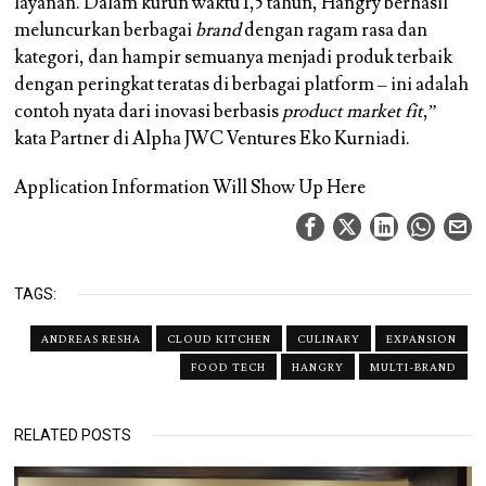
layanan. Dalam kurun waktu 1,5 tahun, Hangry berhasil
meluncurkan berbagai
brand
dengan ragam rasa dan
kategori, dan hampir semuanya menjadi produk terbaik
dengan peringkat teratas di berbagai platform – ini adalah
contoh nyata dari inovasi berbasis
product market fit
,”
kata Partner di Alpha JWC Ventures Eko Kurniadi.
Application Information Will Show Up Here
TAGS:
ANDREAS RESHA
CLOUD KITCHEN
CULINARY
EXPANSION
FOOD TECH
HANGRY
MULTI-BRAND
RELATED POSTS