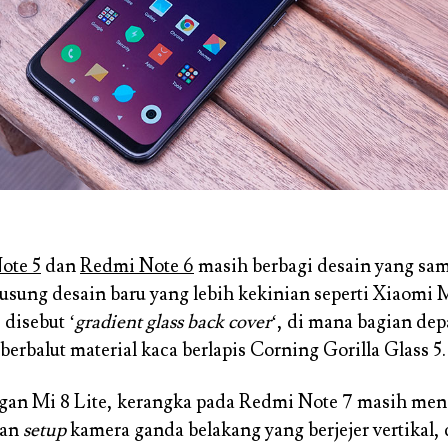
ote 5
dan
Redmi Note 6
masih berbagi desain yang sa
sung desain baru yang lebih kekinian seperti Xiaomi M
 disebut ‘
gradient glass back cover
‘, di mana bagian de
erbalut material kaca berlapis Corning Gorilla Glass 5.
gan Mi 8 Lite, kerangka pada Redmi Note 7 masih me
gan
setup
kamera ganda belakang yang berjejer vertikal,