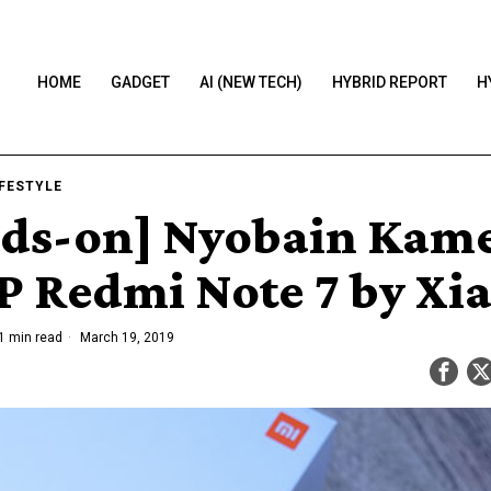
HOME
GADGET
AI (NEW TECH)
HYBRID REPORT
H
IFESTYLE
ds-on] Nyobain Kam
 Redmi Note 7 by Xi
1 min read
March 19, 2019