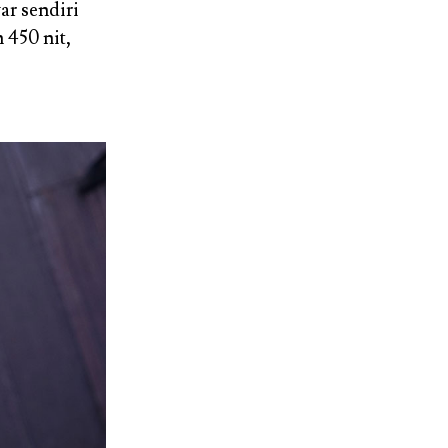
yar sendiri
n 450 nit,