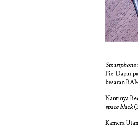
Smartphone
Pie. Dapur p
besaran RAM
Nantinya Red
space black
(
Kamera Uta