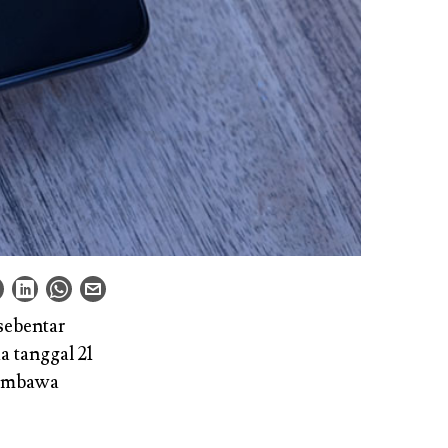
sebentar
a tanggal 21
membawa