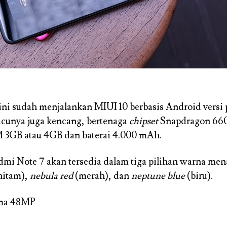
ini sudah menjalankan MIUI 10 berbasis Android versi p
acunya juga kencang, bertenaga
chipset
Snapdragon 660
 3GB atau 4GB dan baterai 4.000 mAh.
mi Note 7 akan tersedia dalam tiga pilihan warna mena
hitam),
nebula red
(merah), dan
neptune blue
(biru).
ma 48MP