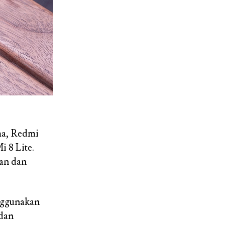
ma, Redmi
i 8 Lite.
pan dan
nggunakan
 dan