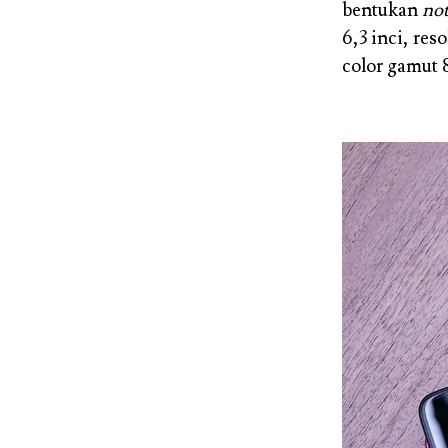
bentukan
no
6,3 inci, res
color gamut 