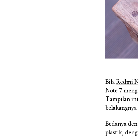
Bila
Redmi N
Note 7 mengu
Tampilan ini
belakangnya b
Bedanya den
plastik, den