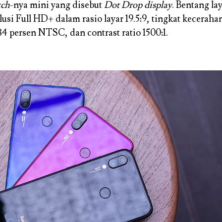
tch
-nya mini yang disebut
Dot Drop display
. Bentang la
olusi Full HD+ dalam rasio layar 19.5:9, tingkat keceraha
84 persen NTSC, dan contrast ratio 1500:1.