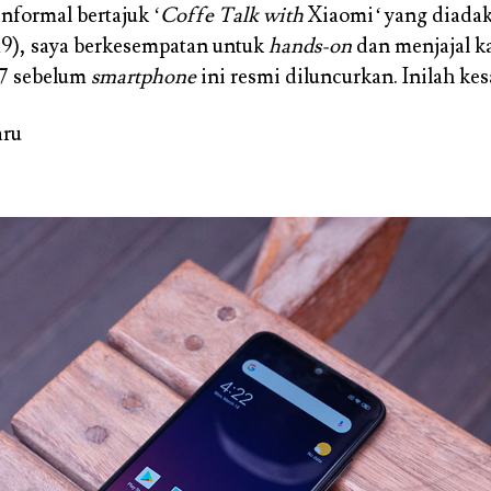
informal bertajuk ‘
Coffe Talk with
Xiaomi
‘
yang diada
19), saya berkesempatan untuk
hands-on
dan menjajal 
7 sebelum
smartphone
ini resmi diluncurkan. Inilah kes
aru