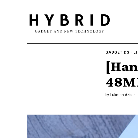
GADGET DS
·
L
[Han
48MP
by
Lukman Azis