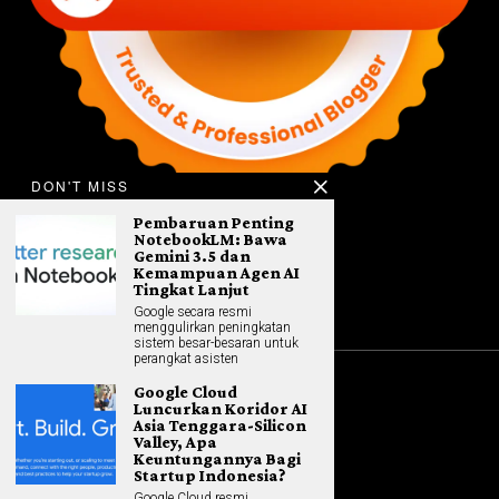
DON'T MISS
Pembaruan Penting
NotebookLM: Bawa
Gemini 3.5 dan
Kemampuan Agen AI
Tingkat Lanjut
Google secara resmi
menggulirkan peningkatan
sistem besar-besaran untuk
perangkat asisten
Google Cloud
©
2026
All rights reserved. Hybrid.co.id
Luncurkan Koridor AI
Asia Tenggara-Silicon
Valley, Apa
Keuntungannya Bagi
Startup Indonesia?
GADGET
Google Cloud resmi