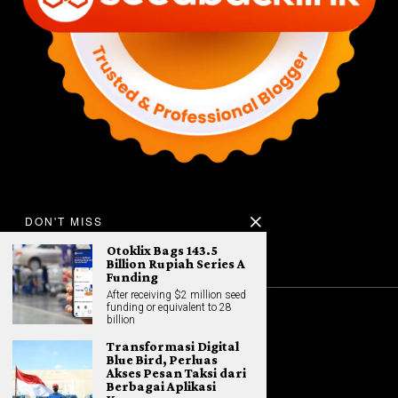
DON'T MISS
Otoklix Bags 143.5
Billion Rupiah Series A
Funding
After receiving $2 million seed
funding or equivalent to 28
billion
©
2026
All rights reserved. Hybrid.co.id
Transformasi Digital
Blue Bird, Perluas
Akses Pesan Taksi dari
Berbagai Aplikasi