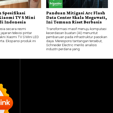
 Spesifikasi
Panduan Mitigasi Arc Flash
Xiaomi TV S Mini
Data Center Skala Megawatt,
di Indonesia
Ini Temuan Riset Berbasis
esia secara resmi
Transformasi masif menuju komputasi
ajaran televisi pintar
kecerdasan buatan (AI) menuntut
akni Xiaomi TV S Mini LED
pembaruan pada infrastruktur pasokan
rta. Ekspansi produk ini
daya. Merespons tantangan tersebut,
Schneider Electric merilis analisis
industri perdana yang