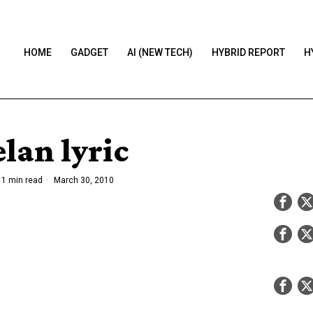
HOME
GADGET
AI (NEW TECH)
HYBRID REPORT
H
lan lyric
1 min read
March 30, 2010