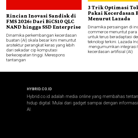
3 Trik Optimasi To
Pakai Kecerdasan 
Rincian Inovasi Sandisk di
Menurut Lazada
FMS 2026: Dari BiCS10 QLC
NAND hingga SSD Enterprise
Dinamika persaingan di ind
commerce menuntut para 
Dinamika perkembangan kecerdasan
untuk terus beradaptasi d
buatan (AI) skala besar kini menuntut
teknologi terkini. Lazada I
arsitektur perangkat keras yang lebih
mengumumkan integrasi f
dari sekadar cip komputasi
kecerdasan artifisial (AI)
berkecepatan tinggi. Merespons
tantangan
HYBRID.CO.ID
Hybrid.co.id adalah media online yang membahas tentang
hidup digital. Mulai dari gadget sampai dengan informasi 
AI.