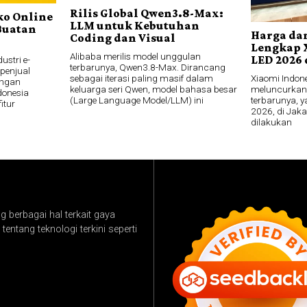
Rilis Global Qwen3.8-Max:
ko Online
LLM untuk Kebutuhan
Buatan
Harga dan
Coding dan Visual
Lengkap 
Alibaba merilis model unggulan
LED 2026 
ustri e-
terbarunya, Qwen3.8-Max. Dirancang
penjual
Xiaomi Indon
sebagai iterasi paling masif dalam
engan
meluncurkan j
keluarga seri Qwen, model bahasa besar
ndonesia
terbarunya, y
(Large Language Model/LLM) ini
itur
2026, di Jaka
dilakukan
 berbagai hal terkait gaya
tentang teknologi terkini seperti