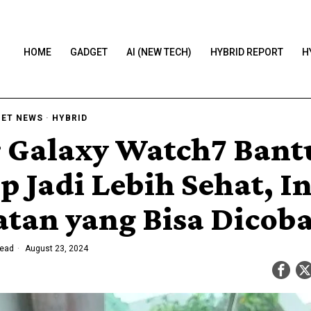
HOME
GADGET
AI (NEW TECH)
HYBRID REPORT
H
ET NEWS
·
HYBRID
r Galaxy Watch7 Bant
 Jadi Lebih Sehat, In
atan yang Bisa Dicob
read
August 23, 2024