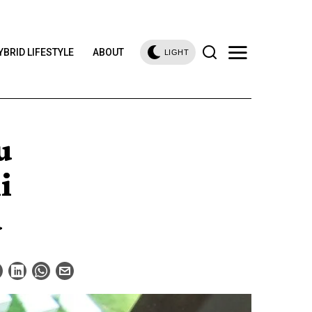
YBRID LIFESTYLE
ABOUT
LIGHT
u
i
a