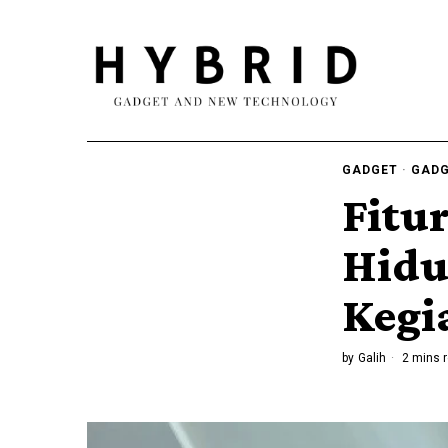
GADGET
·
GADG
Fitu
Hidup
Kegi
by
Galih
2 mins 