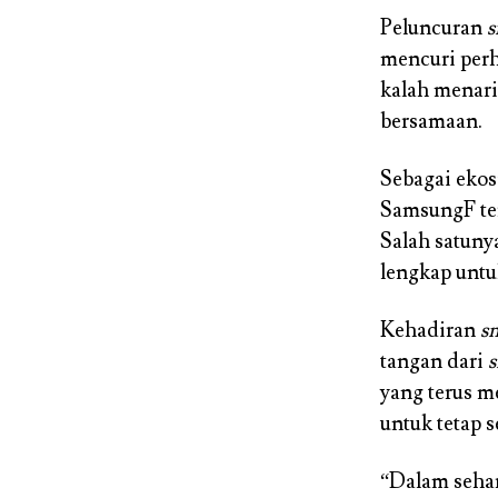
Peluncuran
s
mencuri perh
kalah menari
bersamaan.
Sebagai ekos
SamsungF ter
Salah satuny
lengkap untu
Kehadiran
s
tangan dari
yang terus m
untuk tetap s
“Dalam sehar