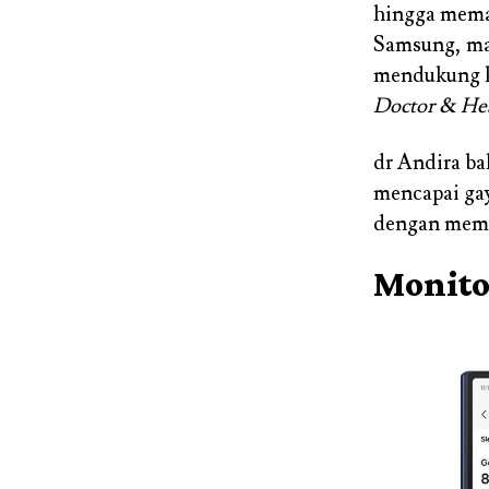
hingga mem
Samsung, ma
mendukung ki
Doctor & He
dr Andira ba
mencapai ga
dengan mem
Monito