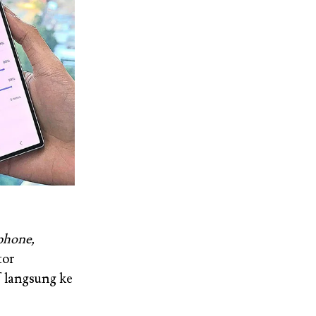
phone,
tor
f langsung ke