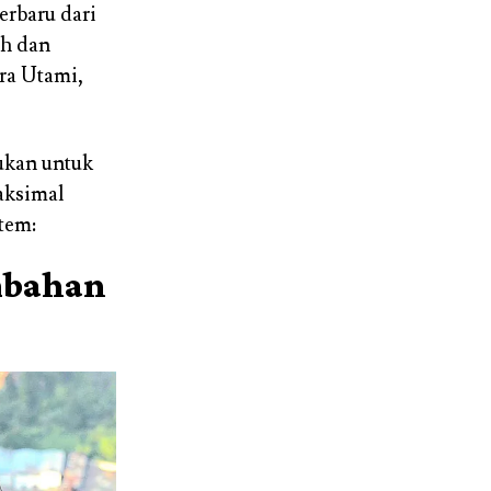
erbaru dari
h dan
ira Utami,
ukan untuk
aksimal
tem:
ambahan