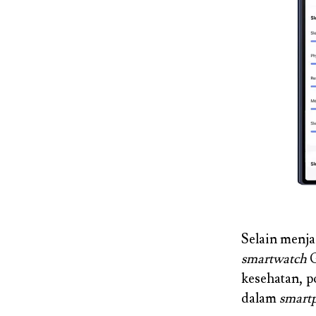
Selain menja
smartwatch
G
kesehatan, p
dalam
smart