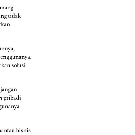
mang
ang tidak
rkan
unnya,
penggunanya.
kan solusi
njangan
n pribadi
ggunanya
mantau bisnis