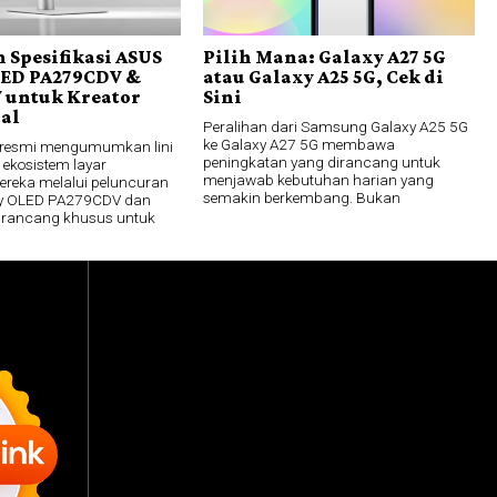
 Spesifikasi ASUS
Pilih Mana: Galaxy A27 5G
LED PA279CDV &
atau Galaxy A25 5G, Cek di
 untuk Kreator
Sini
nal
Peralihan dari Samsung Galaxy A25 5G
ke Galaxy A27 5G membawa
 resmi mengumumkan lini
peningkatan yang dirancang untuk
 ekosistem layar
menjawab kebutuhan harian yang
mereka melalui peluncuran
semakin berkembang. Bukan
lay OLED PA279CDV dan
irancang khusus untuk