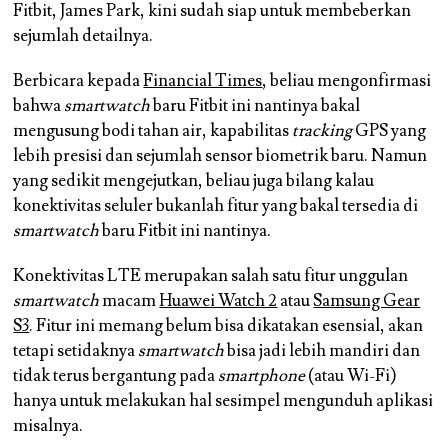
Fitbit, James Park, kini sudah siap untuk membeberkan
sejumlah detailnya.
Berbicara kepada
Financial Times
, beliau mengonfirmasi
bahwa
smartwatch
baru Fitbit ini nantinya bakal
mengusung bodi tahan air, kapabilitas
tracking
GPS yang
lebih presisi dan sejumlah sensor biometrik baru. Namun
yang sedikit mengejutkan, beliau juga bilang kalau
konektivitas seluler bukanlah fitur yang bakal tersedia di
smartwatch
baru Fitbit ini nantinya.
Konektivitas LTE merupakan salah satu fitur unggulan
smartwatch
macam
Huawei Watch 2
atau
Samsung Gear
S3
. Fitur ini memang belum bisa dikatakan esensial, akan
tetapi setidaknya
smartwatch
bisa jadi lebih mandiri dan
tidak terus bergantung pada
smartphone
(atau Wi-Fi)
hanya untuk melakukan hal sesimpel mengunduh aplikasi
misalnya.