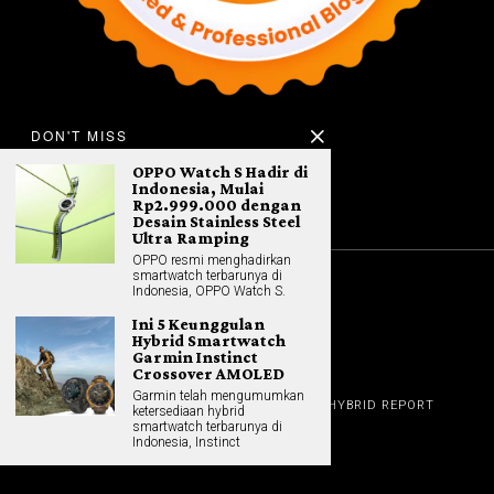
DON'T MISS
OPPO Watch S Hadir di
Indonesia, Mulai
Rp2.999.000 dengan
Desain Stainless Steel
Ultra Ramping
OPPO resmi menghadirkan
smartwatch terbarunya di
Indonesia, OPPO Watch S.
©
2026
All rights reserved. Hybrid.co.id
Ini 5 Keunggulan
Hybrid Smartwatch
Garmin Instinct
Crossover AMOLED
GADGET
Garmin telah mengumumkan
HOME
REVIEW
GAME NEWS
AI (NEW TECH)
HYBRID REPORT
ketersediaan hybrid
HYBRID LIFESTYLE
ABOUT
smartwatch terbarunya di
HOME APPLIANCES
CONTACT
Indonesia, Instinct