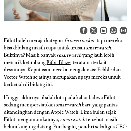
Fitbit boleh merajai kategori
fitness tracker
, tapi mereka
bisa dibilang masih cupu untuk urusan
smartwatch
.
Buktinya? Masih banyak
smartwatch
yang jauh lebih
menarik ketimbang
Fitbit Blaze
, terutama terkait
desainnya. Keputusan mereka
mengakuisisi
Pebble dan
Vector Watch sejatinya merupakan upaya mereka untuk
berbenah di bidang ini.
Hingga akhirnya tibalah kita pada kabar bahwa Fitbit
sedang
mempersiapkan
smartwatch
baru
yang pantas
ditandingkan dengan Apple Watch. Lima bulan sejak
Fitbit mengumumkannya,
smartwatch
tersebut masih
belum kunjung datang. Pun begitu, pendiri sekaligus CEO