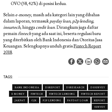
OVO (58,42%) di posisi kedua.
Selain
e-money
, masih ada kategori lain yang dibahas
dalam laporan, termasuk
payday loan, p2p lending,
insurtech,
hingga
credit loan
. Dirangkum juga daftar
pemain
fintech
yang ada saat ini, beserta regulasi baru
yang diterbitkan oleh Bank Indonesia dan Otoritas Jasa
Keuangan. Selengkapnya unduh gratis
Fintech Report
2018
.
TAGS:
BANK INDONESIA
DSREPORT
DSRESEARCH
DSSURVEY
E MONEY
FINTECH
FINTECH LENDING
FINTECH REPORT
JAKPAT
OJK
P2P LENDING
PAYDAY LOAN
REPORT
SURVEY