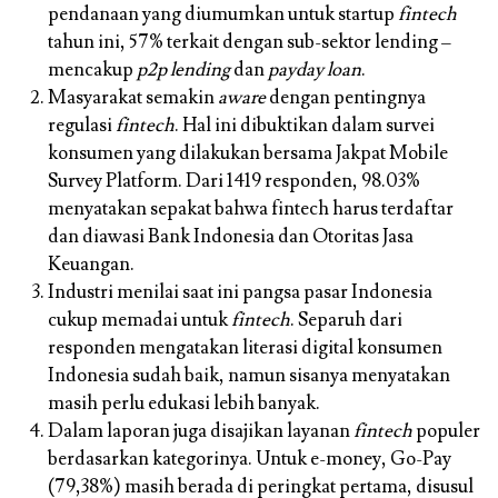
pendanaan yang diumumkan untuk startup
fintech
tahun ini, 57% terkait dengan sub-sektor lending –
mencakup
p2p lending
dan
payday loan
.
Masyarakat semakin
aware
dengan pentingnya
regulasi
fintech
.
Hal ini dibuktikan dalam survei
konsumen yang dilakukan bersama Jakpat Mobile
Survey Platform. Dari 1419 responden, 98.03%
menyatakan sepakat bahwa fintech harus terdaftar
dan diawasi Bank Indonesia dan Otoritas Jasa
Keuangan.
Industri menilai saat ini pangsa pasar Indonesia
cukup memadai untuk
fintech
.
Separuh dari
responden mengatakan literasi digital konsumen
Indonesia sudah baik, namun sisanya menyatakan
masih perlu edukasi lebih banyak.
Dalam laporan juga disajikan layanan
fintech
populer
berdasarkan kategorinya.
Untuk e-money, Go-Pay
(79,38%) masih berada di peringkat pertama, disusul