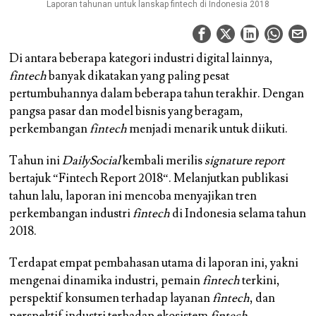
Laporan tahunan untuk lanskap fintech di Indonesia 2018
Di antara beberapa kategori industri digital lainnya,
fintech
banyak dikatakan yang paling pesat
pertumbuhannya dalam beberapa tahun terakhir. Dengan
pangsa pasar dan model bisnis yang beragam,
perkembangan
fintech
menjadi menarik untuk diikuti.
Tahun ini
DailySocial
kembali merilis
signature report
bertajuk “
Fintech Report 2018
“. Melanjutkan publikasi
tahun lalu, laporan ini mencoba menyajikan tren
perkembangan industri
fintech
di Indonesia selama tahun
2018.
Terdapat empat pembahasan utama di laporan ini, yakni
mengenai dinamika industri, pemain
fintech
terkini,
perspektif konsumen terhadap layanan
fintech
, dan
perspektif industri terhadap ekosistem
fintech
.