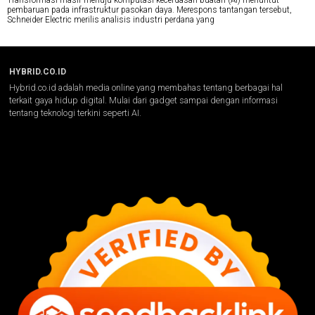
Transformasi masif menuju komputasi kecerdasan buatan (AI) menuntut
pembaruan pada infrastruktur pasokan daya. Merespons tantangan tersebut,
Schneider Electric merilis analisis industri perdana yang
HYBRID.CO.ID
Hybrid.co.id adalah media online yang membahas tentang berbagai hal
terkait gaya hidup digital. Mulai dari gadget sampai dengan informasi
tentang teknologi terkini seperti AI.