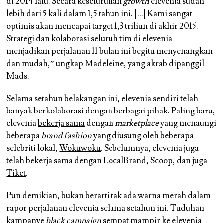
di 2014 lalu. Secara keseluruhan
growth
elevenia sudah
lebih dari 5 kali dalam 1,5 tahun ini. […] Kami sangat
optimis akan mencapai target 1,3 triliun di akhir 2015.
Strategi dan kolaborasi seluruh tim di elevenia
menjadikan perjalanan 11 bulan ini begitu menyenangkan
dan mudah,” ungkap Madeleine, yang akrab dipanggil
Mads.
Selama setahun belakangan ini, elevenia sendiri telah
banyak berkolaborasi dengan berbagai pihak. Paling baru,
elevenia
bekerja sama
dengan
marketplace
yang menaungi
beberapa
brand fashion
yang diusung oleh beberapa
selebriti lokal,
Wokuwoku
. Sebelumnya, elevenia juga
telah bekerja sama dengan
LocalBrand
,
Scoop
, dan juga
Tiket
.
Pun demikian, bukan berarti tak ada warna merah dalam
rapor perjalanan elevenia selama setahun ini. Tuduhan
kampanye
black campaign
sempat mampir ke elevenia