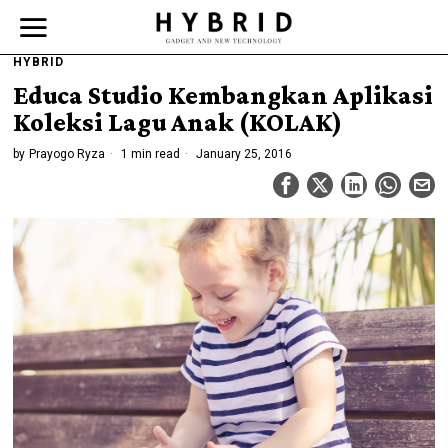
HYBRID
Educa Studio Kembangkan Aplikasi
Koleksi Lagu Anak (KOLAK)
by
Prayogo Ryza
1 min read
January 25, 2016