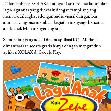
Dalam aplikasi KOLAK nantinya akan terdapat kumpulan
lagu-lagu anak yang didesain dengan tampilan yang
menarik dilengkapi dengan audio visual dan gambar
animasi yang bisa membuat kegiatan menyanyi bersama
anak-anak lebih menyenangkan.
Semua fitur yang ada di dalam aplikasi KOLAK dapat
dimanfaatkan secara gratis hanya dengan
mengunduh
aplikasi KOLAK di Google Play.