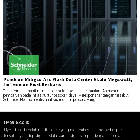
Panduan Mitigasi Arc Flash Data Center Skala Megawatt,
Ini Temuan Riset Berbasis
Transformasi masif menuju komputasi kecerdasan buatan (AI) menuntut
pembaruan pada infrastruktur pasokan daya. Merespons tantangan tersebut,
Schneider Electric merilis analisis industri perdana yang
HYBRID.CO.ID
Hybrid.co.id adalah media online yang membahas tentang berbagai hal
terkait gaya hidup digital. Mulai dari gadget sampai dengan informasi