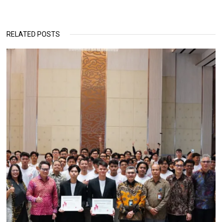
RELATED POSTS