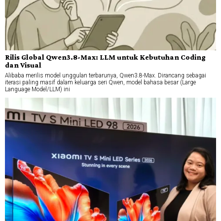
Rilis Global Qwen3.8-Max: LLM untuk Kebutuhan Coding
dan Visual
Alibaba merilis model unggulan terbarunya, Qwen3.8-Max. Dirancang sebagai
iterasi paling masif dalam keluarga seri Qwen, model bahasa besar (Large
Language Model/LLM) ini