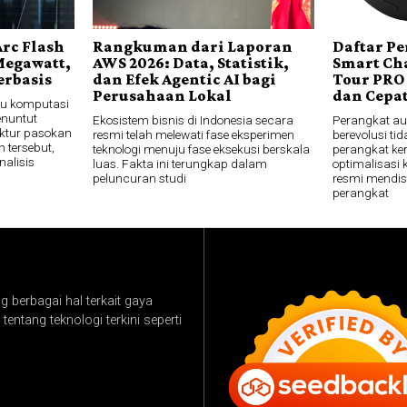
rc Flash
Rangkuman dari Laporan
Daftar P
Megawatt,
AWS 2026: Data, Statistik,
Smart Cha
erbasis
dan Efek Agentic AI bagi
Tour PRO 
Perusahaan Lokal
dan Cepa
ju komputasi
enuntut
Ekosistem bisnis di Indonesia secara
Perangkat aud
ktur pasokan
resmi telah melewati fase eksperimen
berevolusi ti
 tersebut,
teknologi menuju fase eksekusi berskala
perangkat ker
nalisis
luas. Fakta ini terungkap dalam
optimalisasi
peluncuran studi
resmi mendi
perangkat
 berbagai hal terkait gaya
tentang teknologi terkini seperti