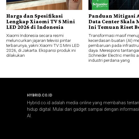
Harga dan Spesifikasi
Panduan Mitigasi A
Lengkap Xiaomi TV S Mini
Data Center Skala 
LED 2026 di Indonesia
Ini Temuan Riset B
Xiaomi Indonesia secara resmi
Transformasi masif menu
meluncurkan jajaran televisi pintar
kecerdasan buatan (AI) m
terbarunya, yakni Xiaomi TV S Mini LED
pembaruan pada infrastru
2026, di Jakarta. Ekspansi produk ini
daya. Merespons tantangan
dilakukan
Schneider Electric merilis a
industri perdana yang
HYBRID.CO.ID
Hybrid.co.id adalah media online yang membahas tentang
hidup digital. Mulai dari gadget sampai dengan informasi 
AI.