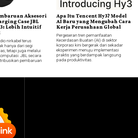
embaruan Aksesori
Apa Itu Tencent Hy3? Model
rging Case JBL
AI Baru yang Mengubah Cara
3: Lebih Intuitif
Kerja Perusahaan Global
t
Pergeseran tren pemanfaatan
Kecerdasan Buatan (AI) di sektor
io nirkabel terus
korporasi kini bergerak dari sekadar
dak hanya dari segi
eksperimen menuju implementasi
as, tetapi juga melalui
praktis yang berdampak langsung
 komputasi. JBL secara
pada produktivitas.
stribusikan pembaruan