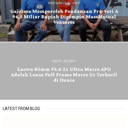
PREVIOUS STORY
GajiGesa Memperoleh Pendanaan Pra-Seri A
94,5 Miliar Rupiah Dipimpin MassMutual
Ventures
NEXT STORY
Laowa 85mm F5.6 2x Ultra Macro APO
Adalah Lensa Full Frame Macro 2x Terkecil
di Dunia
LATEST FROM BLOG