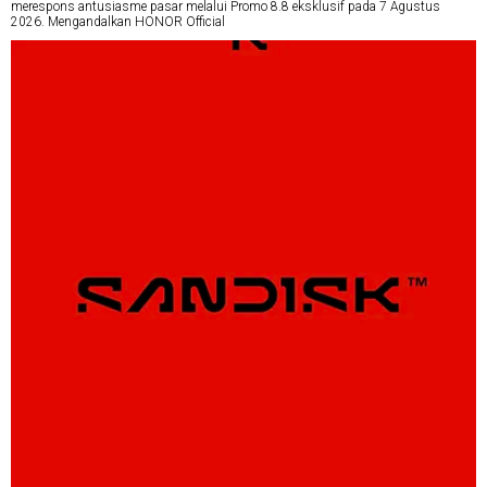
merespons antusiasme pasar melalui Promo 8.8 eksklusif pada 7 Agustus
2026. Mengandalkan HONOR Official