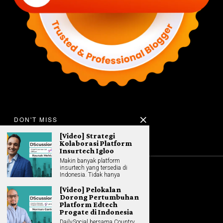
DON'T MISS
[Video] Strategi
Kolaborasi Platform
Insurtech Igloo
Makin banyak platform
insurtech yang tersedia di
Indonesia. Tidak hanya
©
2026
All rights reserved. Hybrid.co.id
[Video] Pelokalan
Dorong Pertumbuhan
Platform Edtech
Progate di Indonesia
GADGET
DailySocial bersama Country