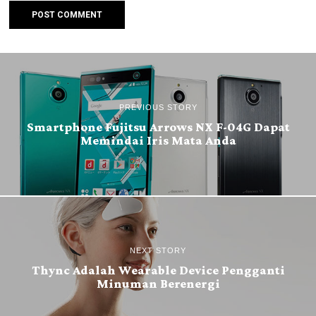
PREVIOUS STORY
Smartphone Fujitsu Arrows NX F-04G Dapat
Memindai Iris Mata Anda
NEXT STORY
Thync Adalah Wearable Device Pengganti
Minuman Berenergi