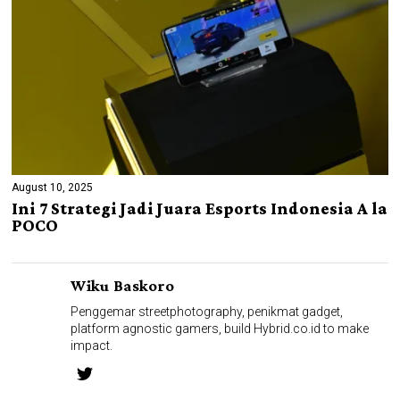
August 10, 2025
Ini 7 Strategi Jadi Juara Esports Indonesia A la
POCO
Wiku Baskoro
Penggemar streetphotography, penikmat gadget,
platform agnostic gamers, build Hybrid.co.id to make
impact.