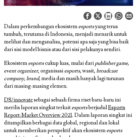
Dalam perkembangan ekosistem
esports
yang terus
tumbuh, terutama di Indonesia, menjadi menarik untuk
melihat dan menganalisa, potensi apa saja yang bisa baik
dari sisi model bisnis atau dari sisi pelakunya sendiri.
Ekosistem
esports
cukup luas, mulai dari
publisher game,
event organizer
, organisasi
esports,
wasit,
broadcast
company, brand,
media dan masih banyak lagi turunan
dari masing-masing elemen.
DS/innovate
sebagai sebuah firma riset baru-baru ini
merilis laporan singkat terkait
esports
berjudul
Esports
Report: Market Overview 2021
. Dalam laporan singkat ini
ditampilkan berbagai data global, regional dan lokal
untuk memberikan perspektif akan ekosistem
esports