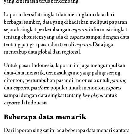
yang kini masih terus berkembang.
Laporan bersifat singkat dan merangkum data dari
berbagai sumber, data yang dihadirkan meliputi paparan
sejarah singkat perkembangan
esports,
informasi singkat
tentang ekosistem yang ada di
esports
sampai dengan data
tentang pangsa pasar dan tren di
esports.
Data juga
mencakup data global dan regional.
Untuk pasar Indonesia, laporan ini juga mengumpulkan
data-data menarik, termasuk game yang paling sering
ditonton, pertumbuhan pasar di Indonesia untuk
gaming
dan
esports, platform
populer untuk menonton
esports
sampai dengan data singkat tentang
key player
untuk
esports
di Indonesia.
Beberapa data menarik
Dari laporan singkat ini ada beberapa data menarik antara