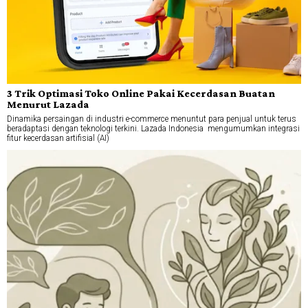
3 Trik Optimasi Toko Online Pakai Kecerdasan Buatan
Menurut Lazada
Dinamika persaingan di industri e-commerce menuntut para penjual untuk terus
beradaptasi dengan teknologi terkini. Lazada Indonesia mengumumkan integrasi
fitur kecerdasan artifisial (AI)