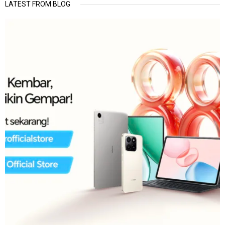
LATEST FROM BLOG