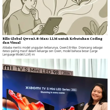
Rilis Global Qwen3.8-Max: LLM untuk Kebutuhan Coding
dan Visual
Alibaba merilis model unggulan terbarunya, Qwen3.8-Max. Dirancang sebagai
iterasi paling masif dalam keluarga seri Qwen, model bahasa besar (Large
Language Model/LLM) ini