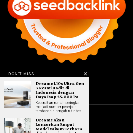
DON'T MISS
Dreame L10s Ultra Gen
3 Resmi Hadir di
Indonesia dengan
Daya Isap 25.000 Pa
​Kebersihan rumah seringkali
menjadi sumber pekerjaan
tambahan di tengah rutinitas
©
2026
All rights reserved. Hybrid.co.id
Dreame Akan
Luncurkan Empat
Model Vakum Terbaru