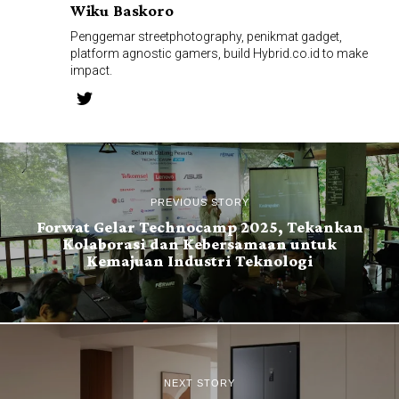
Wiku Baskoro
Penggemar streetphotography, penikmat gadget,
platform agnostic gamers, build Hybrid.co.id to make
impact.
PREVIOUS STORY
Forwat Gelar Technocamp 2025, Tekankan
Kolaborasi dan Kebersamaan untuk
Kemajuan Industri Teknologi
NEXT STORY