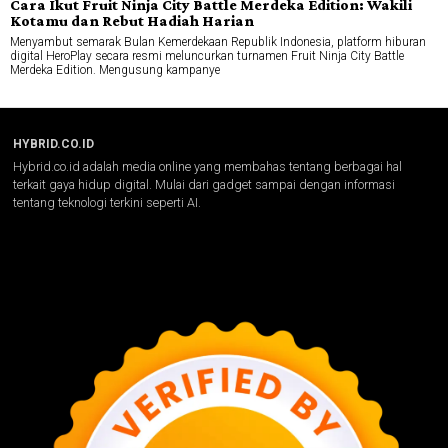
Cara Ikut Fruit Ninja City Battle Merdeka Edition: Wakili
Kotamu dan Rebut Hadiah Harian
Menyambut semarak Bulan Kemerdekaan Republik Indonesia, platform hiburan
digital HeroPlay secara resmi meluncurkan turnamen Fruit Ninja City Battle
Merdeka Edition. Mengusung kampanye
HYBRID.CO.ID
Hybrid.co.id adalah media online yang membahas tentang berbagai hal
terkait gaya hidup digital. Mulai dari gadget sampai dengan informasi
tentang teknologi terkini seperti AI.