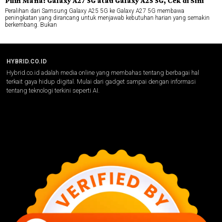
Pilih Mana: Galaxy A27 5G atau Galaxy A25 5G, Cek di Sini
Peralihan dari Samsung Galaxy A25 5G ke Galaxy A27 5G membawa
peningkatan yang dirancang untuk menjawab kebutuhan harian yang semakin
berkembang. Bukan
HYBRID.CO.ID
Hybrid.co.id adalah media online yang membahas tentang berbagai hal
terkait gaya hidup digital. Mulai dari gadget sampai dengan informasi
tentang teknologi terkini seperti AI.