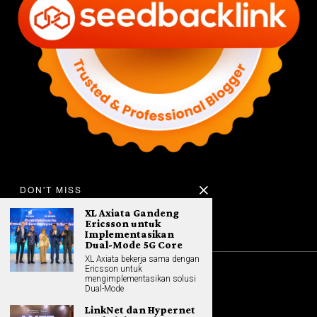
DON'T MISS
XL Axiata Gandeng
Ericsson untuk
Implementasikan
Dual-Mode 5G Core
XL Axiata bekerja sama dengan
Ericsson untuk
mengimplementasikan solusi
©
2026
All rights reserved. Hybrid.co.id
Dual-Mode
LinkNet dan Hypernet