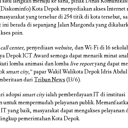
h satu langkah menuju ke sana, pihak Dinas Komunikas
(Diskominfo) Kota Depok menyediakan akses Internet 
masyarakat yang tersebar di 254 titik di kota tersebut, sa
t ini berada di sepanjang Jalan Margonda yang dikabark
akses poin.
n
call center
, penyediaan
website
, dan Wi-Fi di 16 sekola
ya Depok ICT Award semoga dapat menarik minat an
kuti lomba animasi dan lomba
live report
yang dapat m
pok
smart
city
,” papar Wakil Walikota Depok Idris Abdu
mberitaan dari
Tribun News
(13/6).
ari adopsi
smart city
ialah pemberdayaan IT di institusi
n untuk mempermudah pelayanan publik. Memanfaatk
r IT yang baik, masyarakat dapat mengakses pelayanan 
 lingkup pemerintahan Kota Depok.