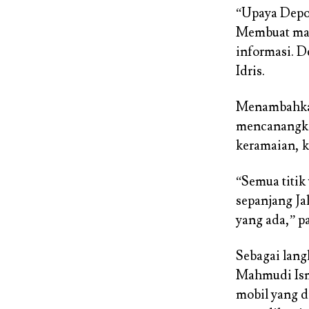
“Upaya Depok
Membuat masy
informasi. D
Idris.
Menambahkan
mencanangka
keramaian, k
“Semua titik
sepanjang Ja
yang ada,” p
Sebagai lang
Mahmudi Ism
mobil yang d