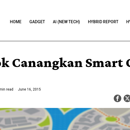
HOME
GADGET
AI (NEW TECH)
HYBRID REPORT
H
k Canangkan Smart C
min read
June 16, 2015