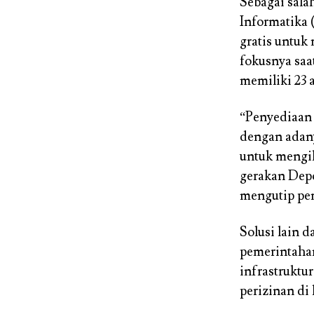
Sebagai sala
Informatika 
gratis untuk 
fokusnya saa
memiliki 23 
“Penyediaa
dengan adan
untuk mengi
gerakan De
mengutip pe
Solusi lain d
pemerintaha
infrastruktu
perizinan di