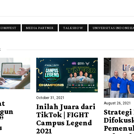
COMPFEST
MEDIA PARTNER
TALKSHOW
UNIVERSITAS INDONESI
S
October 31, 2021
at
August 26, 2021
Inilah Juara dari
gun
Strategi
TikTok | FIGHT
”
Difokus
Campus Legend
u
Pemenu
2021