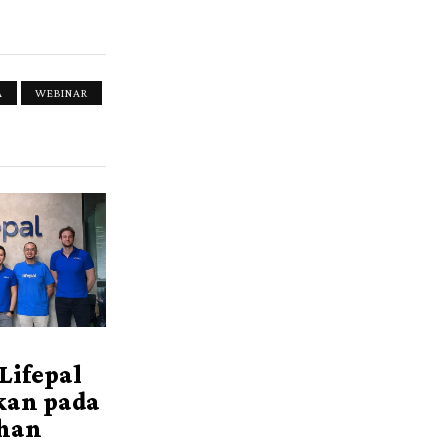
A
WEBINAR
 Lifepal
kan pada
han