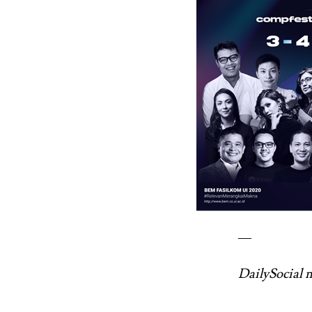
—
DailySocial