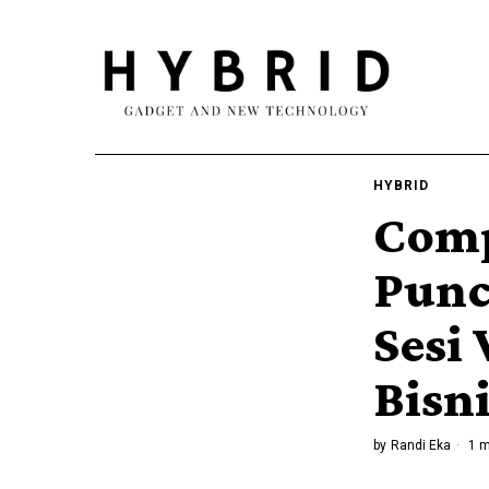
HYBRID
Comp
Punc
Sesi
Bisn
by
Randi Eka
1 m