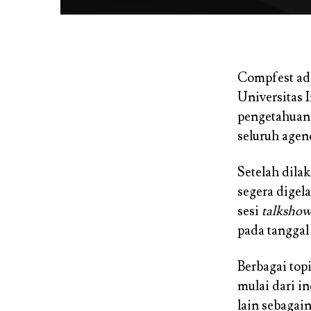
Compfest ada
Universitas 
pengetahuan 
seluruh agen
Setelah dila
segera digel
sesi
talksho
pada tanggal
Berbagai top
mulai dari in
lain sebagain