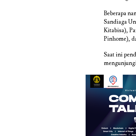
Beberapa nam
Sandiaga Un
Kitabisa), 
Pinhome), da
Saat ini pen
mengunjungi 