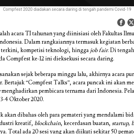
Compfest 2020 diadakan secara daring di tengah pandemi Covid-19
lah acara TI tahunan yang diinisiasi oleh Fakultas Il
Indonesia. Dalam rangkaiannya termasuk kegiatan berb
terkini, kompetisi teknologi, hingga
job fair
. Di tenga
da Compfest ke-12 ini dieksekusi secara daring.
ksanakan sejak beberapa minggu lalu, akhirnya acara pu
ar. Bertajuk “Compfest Talks”, acara puncak ini akan 
w
menghadirkan pembicara ternama dari Indonesia. Pel
 3-4 Oktober 2020.
ik akan dibahas oleh para pemateri yang mendalami bida
dustri kreatif,
blockchain
, kecerdasan buatan,
startup, 
ya. Total ada 20 sesi yang akan diikuti sekitar 50 pemate