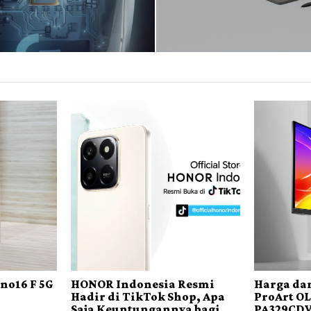
no16 F 5G
HONOR Indonesia Resmi
Harga dan
Hadir di TikTok Shop, Apa
ProArt O
Saja Keuntungannya bagi
PA329CDV