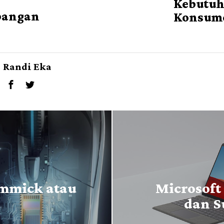
Kebutu
bangan
Konsum
Randi Eka
immick atau
Microsoft
dan S