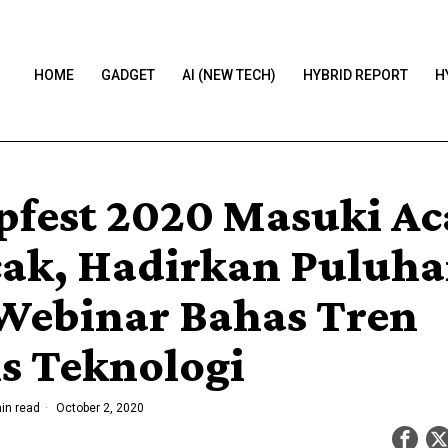
HOME
GADGET
AI (NEW TECH)
HYBRID REPORT
H
fest 2020 Masuki Ac
ak, Hadirkan Puluh
 Webinar Bahas Tren
is Teknologi
in read
October 2, 2020