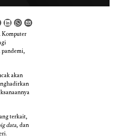
mu Komputer
agi
h pandemi,
ncak akan
menghadirkan
aksanaannya
ng terkait,
big data
, dan
ri.