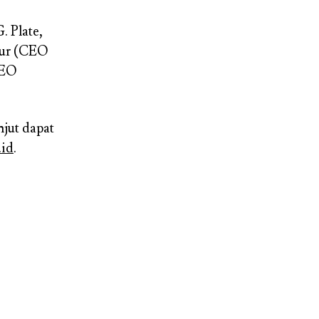
. Plate,
mur (CEO
CEO
njut dapat
.id
.