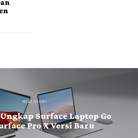
han
en
NEXT STORY
 Ungkap Surface Laptop Go
urface Pro X Versi Baru