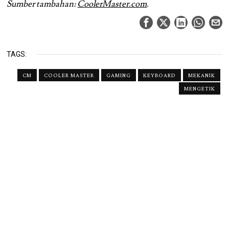
Sumber tambahan:
CoolerMaster.com
.
TAGS:
CM
COOLER MASTER
GAMING
KEYBOARD
MEKANIK
MENGETIK