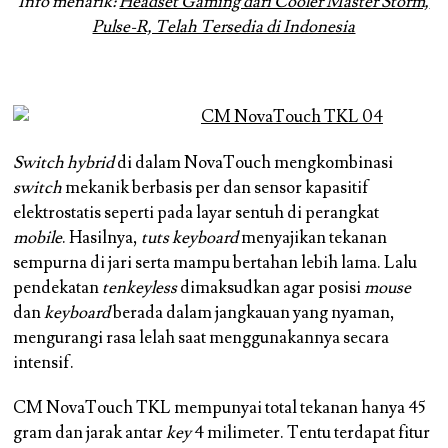
Info menarik:
Headset Gaming dari Cooler Master Storm,
Pulse-R, Telah Tersedia di Indonesia
Switch hybrid
di dalam NovaTouch mengkombinasi
switch
mekanik berbasis per dan sensor kapasitif
elektrostatis seperti pada layar sentuh di perangkat
mobile
. Hasilnya,
tuts keyboard
menyajikan tekanan
sempurna di jari serta mampu bertahan lebih lama. Lalu
pendekatan
tenkeyless
dimaksudkan agar posisi
mouse
dan
keyboard
berada dalam jangkauan yang nyaman,
mengurangi rasa lelah saat menggunakannya secara
intensif.
CM NovaTouch TKL mempunyai total tekanan hanya 45
gram dan jarak antar
key
4 milimeter. Tentu terdapat fitur