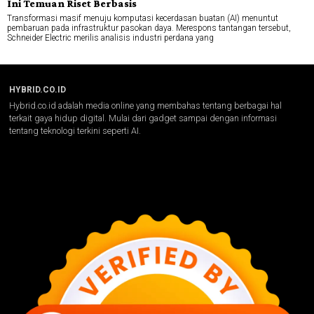
Ini Temuan Riset Berbasis
Transformasi masif menuju komputasi kecerdasan buatan (AI) menuntut
pembaruan pada infrastruktur pasokan daya. Merespons tantangan tersebut,
Schneider Electric merilis analisis industri perdana yang
HYBRID.CO.ID
Hybrid.co.id adalah media online yang membahas tentang berbagai hal
terkait gaya hidup digital. Mulai dari gadget sampai dengan informasi
tentang teknologi terkini seperti AI.