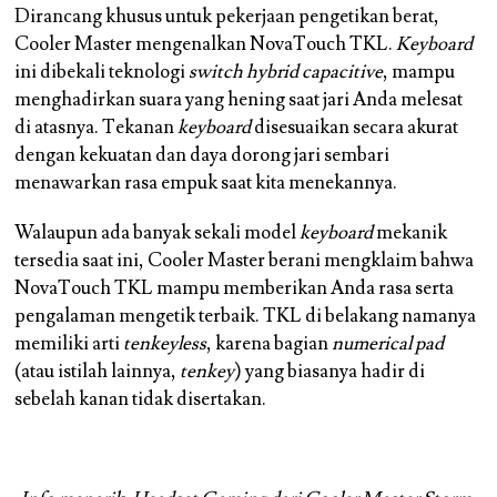
Dirancang khusus untuk pekerjaan pengetikan berat,
Cooler Master mengenalkan NovaTouch TKL.
Keyboard
ini dibekali teknologi
switch hybrid capacitive
, mampu
menghadirkan suara yang hening saat jari Anda melesat
di atasnya. Tekanan
keyboard
disesuaikan secara akurat
dengan kekuatan dan daya dorong jari sembari
menawarkan rasa empuk saat kita menekannya.
Walaupun ada banyak sekali model
keyboard
mekanik
tersedia saat ini, Cooler Master berani mengklaim bahwa
NovaTouch TKL mampu memberikan Anda rasa serta
pengalaman mengetik terbaik. TKL di belakang namanya
memiliki arti
tenkeyless
, karena bagian
numerical pad
(atau istilah lainnya,
tenkey
) yang biasanya hadir di
sebelah kanan tidak disertakan.