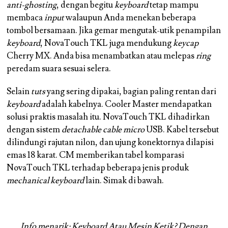
anti-ghosting
, dengan begitu
keyboard
tetap mampu
membaca
input
walaupun Anda menekan beberapa
tombol bersamaan. Jika gemar mengutak-utik penampilan
keyboard
, NovaTouch TKL juga mendukung
keycap
Cherry MX. Anda bisa menambatkan atau melepas
ring
peredam suara sesuai selera.
Selain
tuts
yang sering dipakai, bagian paling rentan dari
keyboard
adalah kabelnya. Cooler Master mendapatkan
solusi praktis masalah itu. NovaTouch TKL dihadirkan
dengan sistem
detachable cable micro
USB. Kabel tersebut
dilindungi rajutan nilon, dan ujung konektornya dilapisi
emas 18 karat. CM memberikan tabel komparasi
NovaTouch TKL terhadap beberapa jenis produk
mechanical keyboard
lain. Simak di bawah.
Info menarik:
Keyboard Atau Mesin Ketik? Dengan