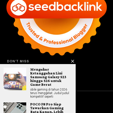
DON'T MISS
Mengukur
Ketangguhan Lini
Samsung Galaxy S23
hingga S26 untuk
Game Berat
obile gaming di tahun 2026
terus menggeliat. Judul-judul
kompetitif seperti
©
2026
All rights reserved. Hybrid.co.id
POCO F8 Pro Siap
Tawarkan Gaming
Rata Kanan, Lebih