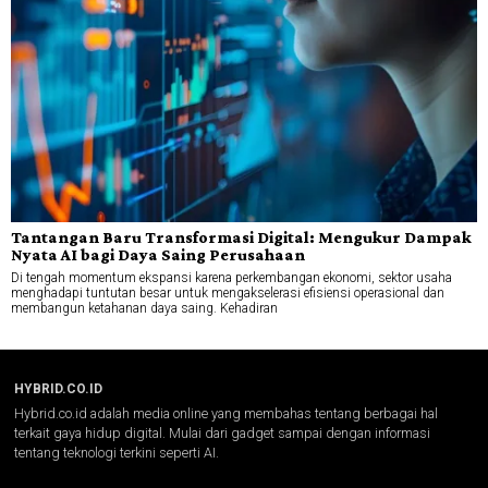
Tantangan Baru Transformasi Digital: Mengukur Dampak
Nyata AI bagi Daya Saing Perusahaan
Di tengah momentum ekspansi karena perkembangan ekonomi, sektor usaha
menghadapi tuntutan besar untuk mengakselerasi efisiensi operasional dan
membangun ketahanan daya saing. Kehadiran
HYBRID.CO.ID
Hybrid.co.id adalah media online yang membahas tentang berbagai hal
terkait gaya hidup digital. Mulai dari gadget sampai dengan informasi
tentang teknologi terkini seperti AI.