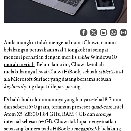
Anda mungkin tidak mengenal nama Chuwi, namun
belakangan perusahaan asal Tiongkok ini sempat
mencuri perhatian dengan merilis
tablet
Windows 10
murah meriah
. Belum lama ini, Chuwi kembali
melakukannya lewat Chuwi HiBook, sebuah
tablet
2-in-1
ala Microsoft Surface yang datang bersama sebuah
keyboard
yang dapat dilepas-pasang.
Di balik bodi aluminiumnya yang hanya setebal 8,7 mm
dan seberat 550 gram, tertanam prosesor
quad-core
Intel
Atom X5-Z8300 1,84 GHz, RAM 4 GB dan
storage
internal sebesar 64 GB. Chuwi tak lupa menyematkan
sepasang kamera pada HiBook: 5
megapixel
di belakang