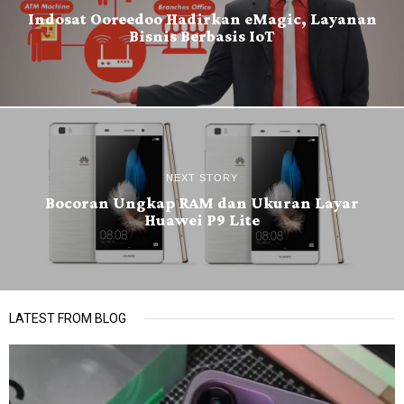
Indosat Ooreedoo Hadirkan eMagic, Layanan
Bisnis Berbasis IoT
NEXT STORY
Bocoran Ungkap RAM dan Ukuran Layar
Huawei P9 Lite
LATEST FROM BLOG