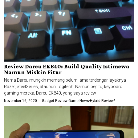
Review Dareu EK840: Build Quality Istimewa
Namun Miskin Fitur
Nama Dareu mungkin memang belum lama terdengar layaknya
Razer, SteelSeries, ataupun Logitech. Namun begitu, keyboard
gaming mereka, Dareu EK840, yang saya review
November 16, 2020
Gadget Review
·
Game News
·
Hybrid
·
Review*