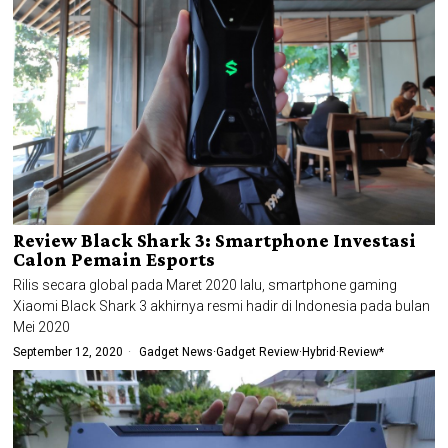
Review Black Shark 3: Smartphone Investasi
Calon Pemain Esports
Rilis secara global pada Maret 2020 lalu, smartphone gaming
Xiaomi Black Shark 3 akhirnya resmi hadir di Indonesia pada bulan
Mei 2020
September 12, 2020
Gadget News
·
Gadget Review
·
Hybrid
·
Review*