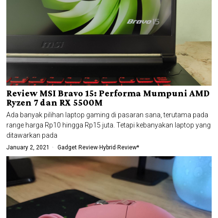
Review MSI Bravo 15: Performa Mumpuni AMD
Ryzen 7 dan RX 5500M
Ada banyak pilihan laptop gaming di pasaran sana, terutama pada
range harga Rp10 hingga Rp15 juta. Tetapi kebanyakan laptop yang
ditawarkan pada
January 2, 2021
Gadget Review
·
Hybrid
·
Review*