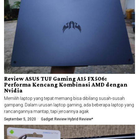
Review ASUS TUF Gaming A15 FX506:
Performa Kencang Kombinasi AMD dengan
Nvidia
Memilih laptop yang tepat memang bisa dibilang susah-susah
gampang. Dalam urusan laptop gaming, ada beberapa laptop yang
rancangannya mantap, tapi jeroannya agak
September 5, 2020
Gadget Review
·
Hybrid
·
Review*