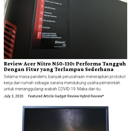
Review Acer Nitro N50-110: Performa Tangguh
Dengan Fitur yang Terlampau Sederhana
Selama masa pandemi, banyak perusahaan menerapkan protokol
kerja dari rumah sebagai sarana mendukung usaha pemerintah
untuk menanggulangi wabah COVID-19. Maka dari itu
July 3, 2020
Featured Article
·
Gadget Review
·
Hybrid
·
Review*