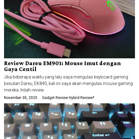
Review Dareu EM901: Mouse Imut dengan
Gaya Centil
Jika beberapa waktu yang lalu saya mengulas keyboard gaming
besutan Dareu, EK840, kali ini saya akan mengulas mouse gaming
mereka. Inilah review
November 30, 2020
Gadget Review
·
Hybrid
·
Review*