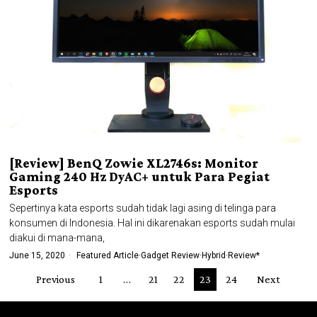
[Review] BenQ Zowie XL2746s: Monitor
Gaming 240 Hz DyAC+ untuk Para Pegiat
Esports
Sepertinya kata esports sudah tidak lagi asing di telinga para
konsumen di Indonesia. Hal ini dikarenakan esports sudah mulai
diakui di mana-mana,
June 15, 2020
Featured Article
·
Gadget Review
·
Hybrid
·
Review*
Previous
1
…
21
22
23
24
Next