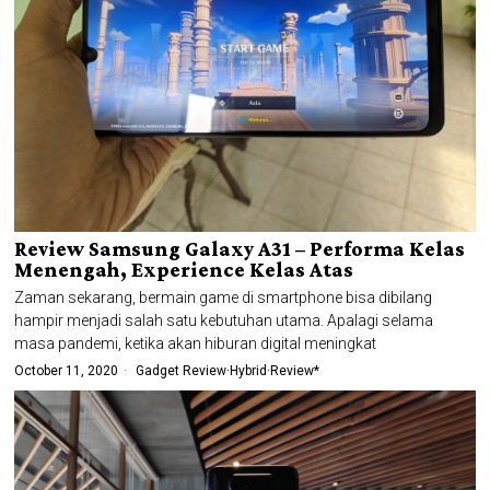
Review Samsung Galaxy A31 – Performa Kelas
Menengah, Experience Kelas Atas
Zaman sekarang, bermain game di smartphone bisa dibilang
hampir menjadi salah satu kebutuhan utama. Apalagi selama
masa pandemi, ketika akan hiburan digital meningkat
October 11, 2020
Gadget Review
·
Hybrid
·
Review*