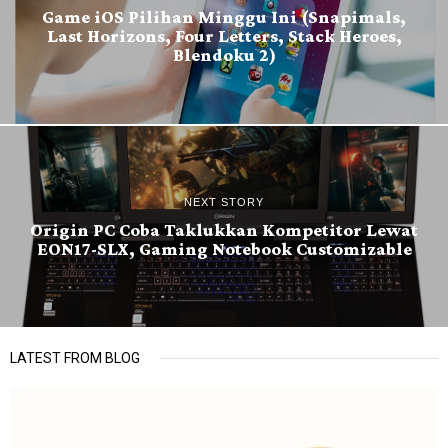
Game iOS Pilihan Minggu Ini (Snapimals,
Last Horizons, Four Letters, Stack Heroes,
Blendoku 2)
NEXT STORY
Origin PC Coba Taklukkan Kompetitor Lewat
EON17-SLX, Gaming Notebook Customizable
LATEST FROM BLOG