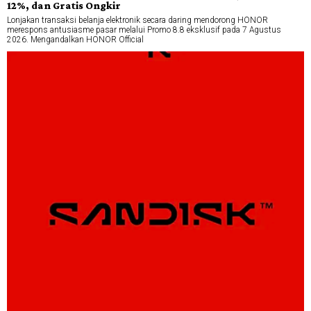
12%, dan Gratis Ongkir
Lonjakan transaksi belanja elektronik secara daring mendorong HONOR
merespons antusiasme pasar melalui Promo 8.8 eksklusif pada 7 Agustus
2026. Mengandalkan HONOR Official