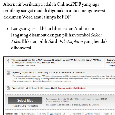
Alternatif berikutnya adalah Online2PDF yang juga
terbilang sangat mudah digunakan untuk mengonversi
dokumen Word atau lainnya ke PDF.
Langsung saja, klik url di atas dan Anda akan
langsung disambut dengan pilihan tombol
Select
Files
. Klik dan pilih
file
di
File Explorer
yang hendak
dikonversi.