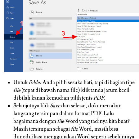
Untuk
folder
Anda pilih sesuka hati, tapi di bagian tipe
file
(tepat di bawah nama file) klik tanda jarum kecil
di bilah kanan kemudian pilih jenis
PDF
.
Selanjutnya klik
Save
dan selesai, dokumen akan
langsung tersimpan dalam format PDF. Lalu
bagaimana dengan
file
Word yang tadinya kita buat?
Masih tersimpan sebagai
file
Word, masih bisa
dimodifikasi menggunakan Word seperti sebelumnya