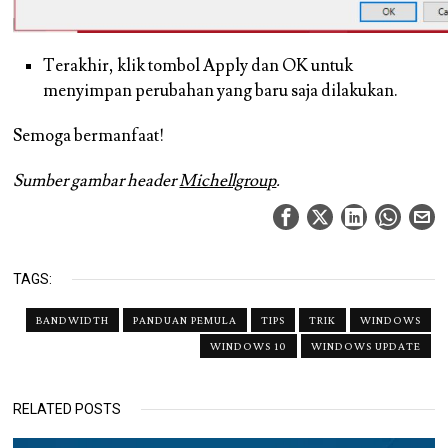
Terakhir, klik tombol Apply dan OK untuk
menyimpan perubahan yang baru saja dilakukan.
Semoga bermanfaat!
Sumber gambar header
Michellgroup
.
TAGS:
BANDWIDTH
PANDUAN PEMULA
TIPS
TRIK
WINDOWS
WINDOWS 10
WINDOWS UPDATE
RELATED POSTS