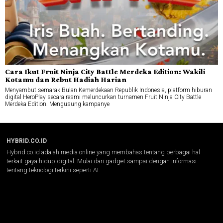
Cara Ikut Fruit Ninja City Battle Merdeka Edition: Wakili
Kotamu dan Rebut Hadiah Harian
Menyambut semarak Bulan Kemerdekaan Republik Indonesia, platform hiburan
digital HeroPlay secara resmi meluncurkan turnamen Fruit Ninja City Battle
Merdeka Edition. Mengusung kampanye
HYBRID.CO.ID
Hybrid.co.id adalah media online yang membahas tentang berbagai hal
terkait gaya hidup digital. Mulai dari gadget sampai dengan informasi
tentang teknologi terkini seperti AI.