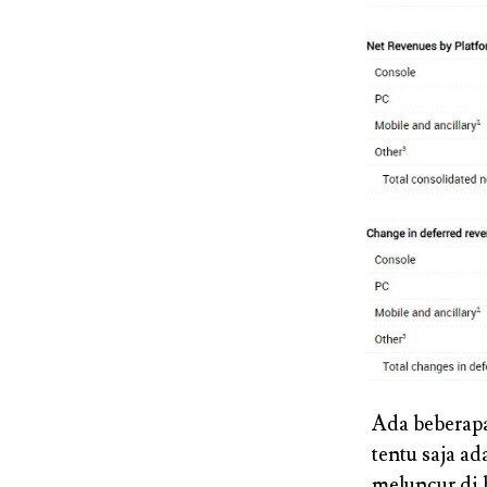
Ada beberapa
tentu saja ad
meluncur di b