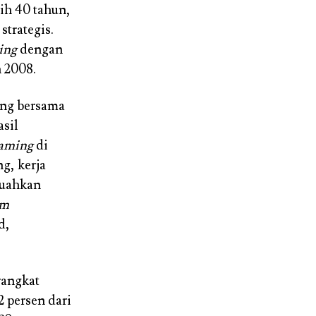
bih 40 tahun,
strategis.
ing
dengan
 2008.
ung bersama
sil
aming
di
g, kerja
buahkan
rm
d,
rangkat
 persen dari