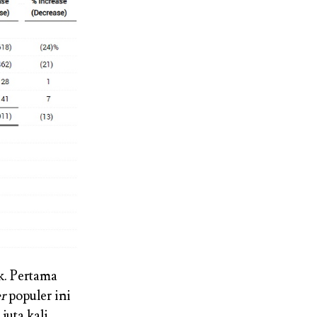
k. Pertama
r
populer ini
uta kali.