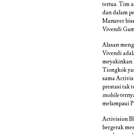
tertua. Tim 
dan dalam pe
Manuver bisn
Vivendi Game
Alasan meng
Vivendi adal
meyakinkan 
Tiongkok yan
sama Activi
prestasi tak
mobile
ternya
melampaui 
Activision B
bergerak mem