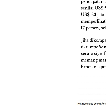
pendapatan b
senilai US$ 5
US$ 521 juta
memperlihatk
17 persen, se
Jika dikompa
dari
mobile
m
secara signi
memang masi
Rincian lapo