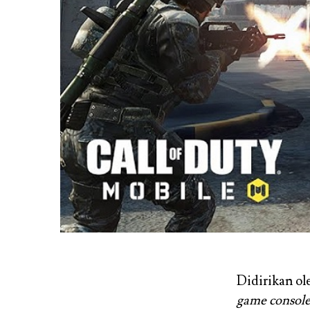
Didirikan ol
game consol