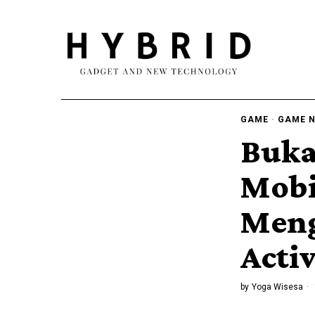
GAME
·
GAME 
Buka
Mobi
Meng
Acti
by
Yoga Wisesa