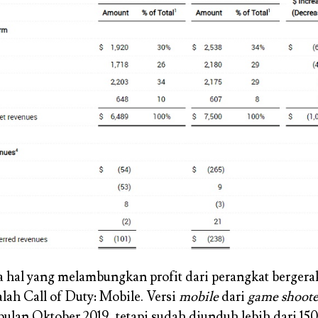
 hal yang melambungkan profit dari perangkat bergera
alah Call of Duty: Mobile. Versi
mobile
dari
game shoote
ulan Oktober 2019, tetapi sudah diunduh lebih dari 150 j