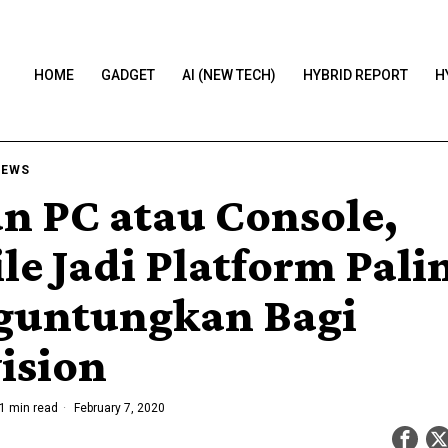
HOME
GADGET
AI (NEW TECH)
HYBRID REPORT
H
NEWS
n PC atau Console,
le Jadi Platform Pali
untungkan Bagi
vision
1 min read
February 7, 2020