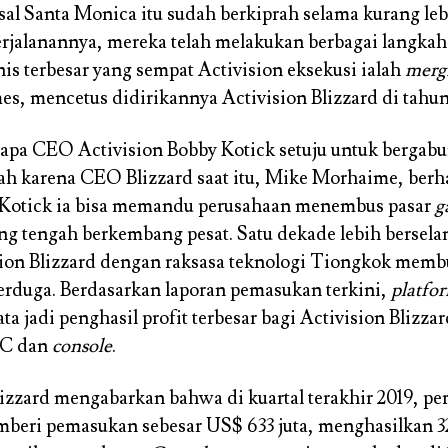
asal Santa Monica itu sudah berkiprah selama kurang le
rjalanannya, mereka telah melakukan berbagai langkah 
is terbesar yang sempat Activision eksekusi ialah
merg
s, mencetus didirikannya Activision Blizzard di tahun
apa CEO Activision Bobby Kotick setuju untuk bergab
ah karena CEO Blizzard saat itu, Mike Morhaime, berha
Kotick ia bisa memandu perusahaan menembus pasar
g
g tengah berkembang pesat. Satu dekade lebih berselan
sion Blizzard dengan raksasa teknologi Tiongkok mem
 terduga. Berdasarkan laporan pemasukan terkini,
platfo
ta jadi penghasil profit terbesar bagi Activision Blizzar
PC dan
console
.
lizzard mengabarkan bahwa di kuartal terakhir 2019, pe
beri pemasukan sebesar US$ 633 juta, menghasilkan 32