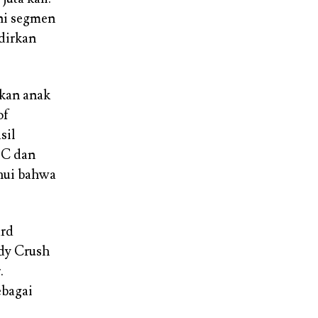
ni segmen
dirkan
akan anak
of
sil
C dan
ahui bahwa
ard
dy Crush
.
ebagai