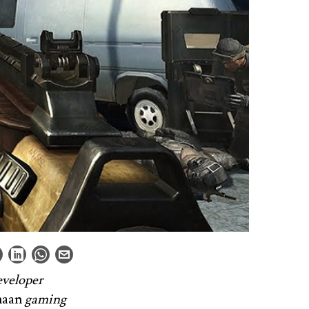
eveloper
ahaan
gaming