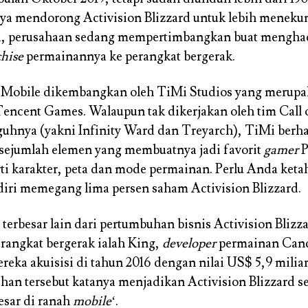
ya mendorong Activision Blizzard untuk lebih meneku
ya, perusahaan sedang mempertimbangkan buat mengha
chise
permainannya ke perangkat bergerak.
: Mobile dikembangkan oleh TiMi Studios yang merup
encent Games. Walaupun tak dikerjakan oleh tim Call 
uhnya (yakni Infinity Ward dan Treyarch), TiMi berha
sejumlah elemen yang membuatnya jadi favorit
gamer
P
ti karakter, peta dan mode permainan. Perlu Anda ket
iri memegang lima persen saham Activision Blizzard.
erbesar lain dari pertumbuhan bisnis Activision Blizz
rangkat bergerak ialah King,
developer
permainan Can
reka akuisisi di tahun 2016 dengan nilai US$ 5,9 miliar
han tersebut katanya menjadikan Activision Blizzard s
esar di ranah
mobile
‘.