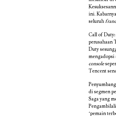
Kesuksesann
ini. Kabarn
seluruh
fran
Call of Duty
perusahaan T
Duty sesungg
mengadopsi 
console
seper
Tencent send
Penyumbang t
di segmen pe
Saga yang me
Pengambilali
‘pemain terb