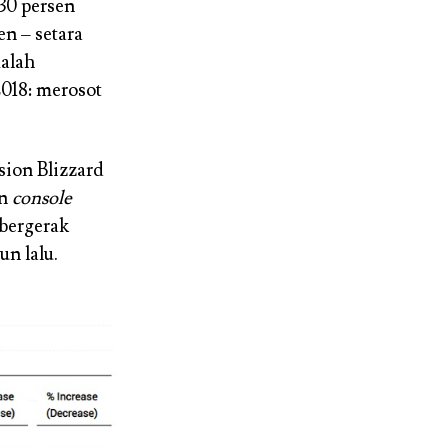
30 persen
en – setara
malah
018: merosot
sion Blizzard
an
console
 bergerak
un lalu.