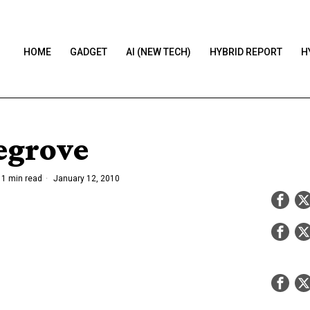
HOME
GADGET
AI (NEW TECH)
HYBRID REPORT
H
egrove
1 min read
January 12, 2010