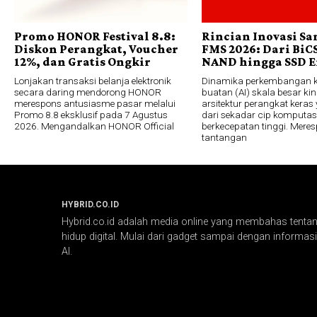
Promo HONOR Festival 8.8:
Rincian Inovasi Sa
Diskon Perangkat, Voucher
FMS 2026: Dari BiC
12%, dan Gratis Ongkir
NAND hingga SSD E
Lonjakan transaksi belanja elektronik
Dinamika perkembangan 
secara daring mendorong HONOR
buatan (AI) skala besar ki
merespons antusiasme pasar melalui
arsitektur perangkat keras 
Promo 8.8 eksklusif pada 7 Agustus
dari sekadar cip komputas
2026. Mengandalkan HONOR Official
berkecepatan tinggi. Mere
tantangan
HYBRID.CO.ID
Hybrid.co.id adalah media online yang membahas tentang
hidup digital. Mulai dari gadget sampai dengan informasi 
AI.