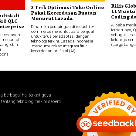
Rilis Glo
3 Trik Optimasi Toko Online
LLM untu
Pakai Kecerdasan Buatan
ndisk di
Coding da
Menurut Lazada
S10 QLC
Alibaba meri
nterprise
Dinamika persaingan di industri e-
terbarunya, 
commerce menuntut para penjual
kecerdasan
sebagai itera
untuk terus beradaptasi dengan
ni menuntut
keluarga ser
teknologi terkini. Lazada Indonesia
yang lebih
(Large Langu
mengumumkan integrasi fitur
i
kecerdasan artifisial (AI)
spons
 berbagai hal terkait gaya
tentang teknologi terkini seperti