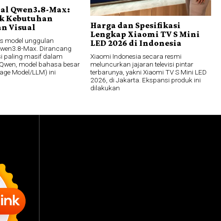
bal Qwen3.8-Max:
k Kebutuhan
Harga dan Spesifikasi
n Visual
Lengkap Xiaomi TV S Mini
lis model unggulan
LED 2026 di Indonesia
Qwen3.8-Max. Dirancang
Xiaomi Indonesia secara resmi
si paling masif dalam
meluncurkan jajaran televisi pintar
i Qwen, model bahasa besar
terbarunya, yakni Xiaomi TV S Mini LED
age Model/LLM) ini
2026, di Jakarta. Ekspansi produk ini
dilakukan