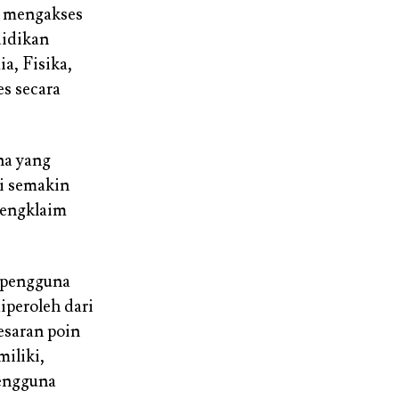
a mengakses
didikan
a, Fisika,
es secara
na yang
i semakin
mengklaim
 pengguna
iperoleh dari
esaran poin
miliki,
ngguna