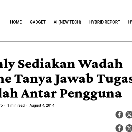
HOME
GADGET
AI (NEW TECH)
HYBRID REPORT
H
nly Sediakan Wadah
ne Tanya Jawab Tuga
lah Antar Pengguna
ro
1 min read
August 4, 2014