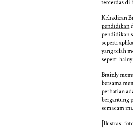
tercerdas di
Kehadiran Br
pendidikan
d
pendidikan s
seperti
aplik
yang telah m
seperti halny
Brainly mema
bersama mema
perhatian ad
bergantung p
semacam ini
[Ilustrasi fot