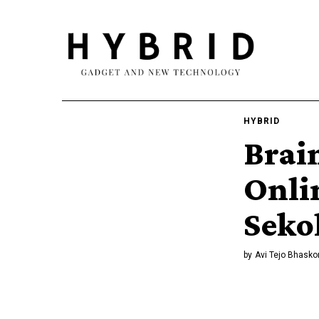
HYBRID
Brai
Onli
Seko
by
Avi Tejo Bhasko