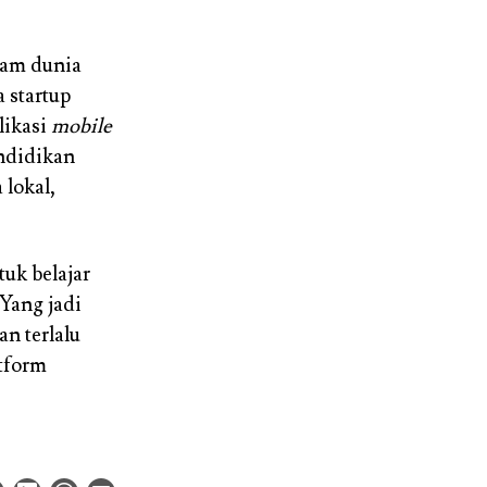
alam dunia
 startup
likasi
mobile
endidikan
 lokal,
uk belajar
Yang jadi
an terlalu
atform