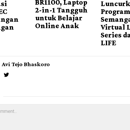
BR1100, Laptop
si
Luncur
2-in-1 Tangguh
EC
Progra
untuk Belajar
angan
Semanga
Online Anak
ngan
Virtual 
Series d
LIFE
Avi Tejo Bhaskoro