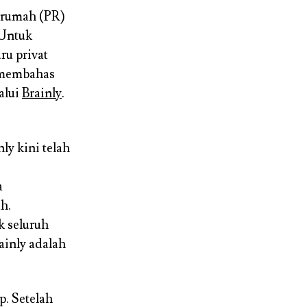
n rumah (PR)
 Untuk
ru privat
u membahas
alui
Brainly
.
ly kini telah
a
h.
k seluruh
ainly adalah
p. Setelah