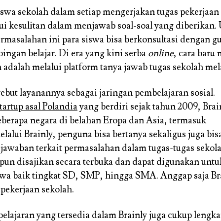
iswa sekolah dalam setiap mengerjakan tugas pekerjaa
 kesulitan dalam menjawab soal-soal yang diberikan.
rmasalahan ini para siswa bisa berkonsultasi dengan gu
ngan belajar. Di era yang kini serba
online
, cara bar
h adalah melalui platform tanya jawab tugas sekolah mel
ebut layanannya sebagai jaringan pembelajaran sosial.
tartup asal Polandia
yang berdiri sejak tahun 2009, Brain
beberapa negara di belahan Eropa dan Asia, termasuk
lalui Brainly, penguna bisa bertanya sekaligus juga bis
awaban terkait permasalahan dalam tugas-tugas sekola
 pun disajikan secara terbuka dan dapat digunakan untu
swa baik tingkat SD, SMP, hingga SMA. Anggap saja Br
pekerjaan sekolah.
pelajaran yang tersedia dalam Brainly juga cukup lengka