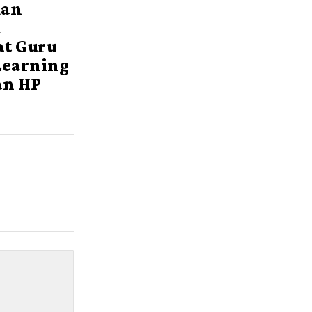
kan
m
t Guru
Learning
an HP