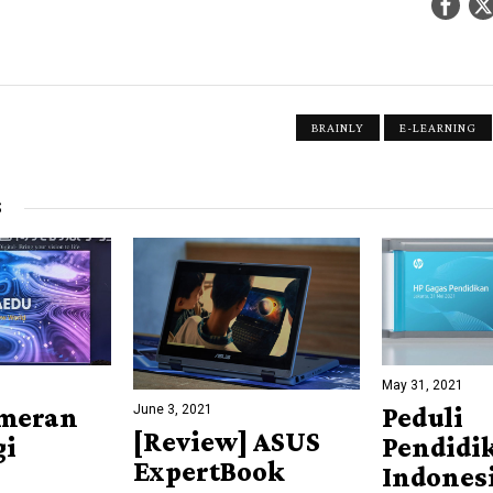
BRAINLY
E-LEARNING
S
May 31, 2021
June 3, 2021
ameran
Peduli
[Review] ASUS
gi
Pendidi
ExpertBook
Indones