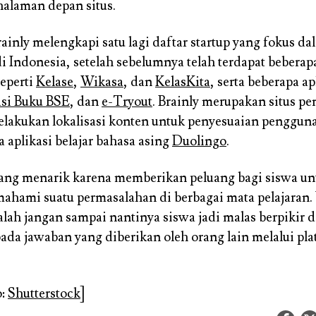
 halaman depan situs.
ainly melengkapi satu lagi daftar startup yang fokus d
i Indonesia, setelah sebelumnya telah terdapat beberapa
eperti
Kelase
,
Wikasa
, dan
KelasKita
, serta beberapa ap
asi Buku BSE
, dan
e-Tryout
. Brainly merupakan situs p
elakukan lokalisasi konten untuk penyesuaian pengguna
a aplikasi belajar bahasa asing
Duolingo
.
ng menarik karena memberikan peluang bagi siswa unt
hami suatu permasalahan di berbagai mata pelajaran. 
alah jangan sampai nantinya siswa jadi malas berpikir d
ada jawaban yang diberikan oleh orang lain melalui pl
.
o:
Shutterstock
]