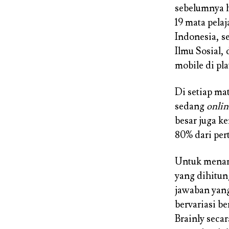
sebelumnya h
19 mata pela
Indonesia, s
Ilmu Sosial,
mobile di pl
Di setiap mat
sedang
onlin
besar juga 
80% dari per
Untuk menamb
yang dihitung
jawaban yang
bervariasi b
Brainly seca