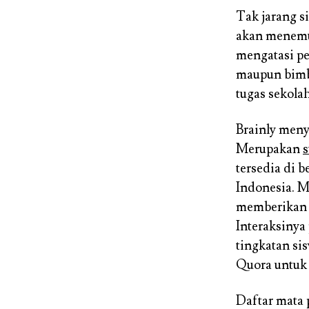
Tak jarang s
akan menemui
mengatasi pe
maupun bimbi
tugas sekola
Brainly meny
Merupakan
s
tersedia di 
Indonesia. Me
memberikan j
Interaksinya
tingkatan si
Quora untuk 
Daftar mata 