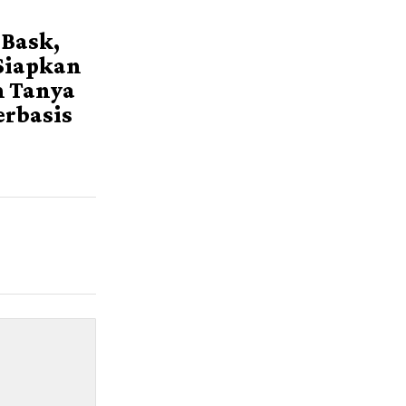
 Bask,
 Siapkan
m Tanya
erbasis