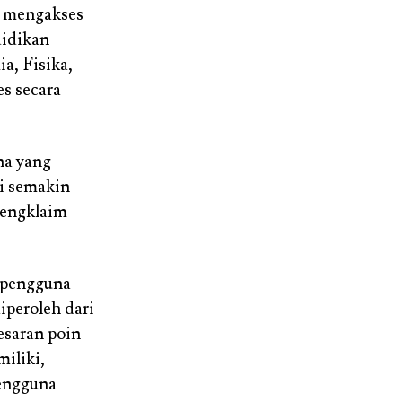
a mengakses
didikan
a, Fisika,
es secara
na yang
i semakin
mengklaim
 pengguna
iperoleh dari
esaran poin
miliki,
ngguna