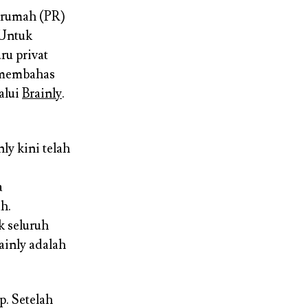
n rumah (PR)
 Untuk
ru privat
u membahas
alui
Brainly
.
ly kini telah
a
h.
k seluruh
ainly adalah
p. Setelah