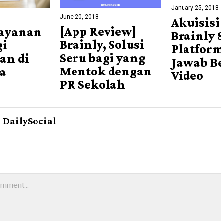
January 25, 2018
June 20, 2018
Akuisisi
[App Review]
ayanan
Brainly
Brainly, Solusi
gi
Platfor
Seru bagi yang
an di
Jawab B
Mentok dengan
a
Video
PR Sekolah
DailySocial