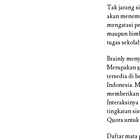
Tak jarang s
akan menemui
mengatasi pe
maupun bimbi
tugas sekola
Brainly meny
Merupakan
s
tersedia di 
Indonesia. Me
memberikan j
Interaksinya
tingkatan si
Quora untuk 
Daftar mata 