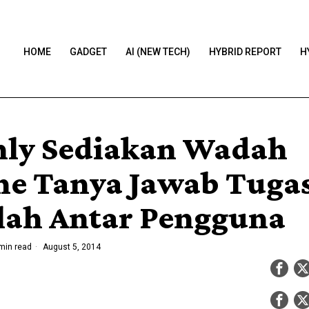
HOME
GADGET
AI (NEW TECH)
HYBRID REPORT
H
nly Sediakan Wadah
ne Tanya Jawab Tuga
lah Antar Pengguna
min read
August 5, 2014