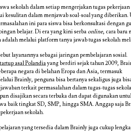
iswa sekolah dalam setiap mengerjakan tugas pekerjaa
 kesulitan dalam menjawab soal-soal yang diberikan.
rmasalahan ini para siswa bisa berkonsultasi dengan gu
ngan belajar. Di era yang kini serba
online
, cara bar
h adalah melalui platform tanya jawab tugas sekolah mel
ebut layanannya sebagai jaringan pembelajaran sosial.
tartup asal Polandia
yang berdiri sejak tahun 2009, Brain
beberapa negara di belahan Eropa dan Asia, termasuk
lalui Brainly, penguna bisa bertanya sekaligus juga bis
awaban terkait permasalahan dalam tugas-tugas sekola
 pun disajikan secara terbuka dan dapat digunakan untu
swa baik tingkat SD, SMP, hingga SMA. Anggap saja Br
pekerjaan sekolah.
pelajaran yang tersedia dalam Brainly juga cukup lengka