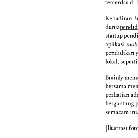
tercerdas di
Kehadiran Br
dunia
pendid
startup pend
aplikasi
mobi
pendidikan y
lokal, sepert
Brainly mema
bersama mema
perhatian ad
bergantung p
semacam ini
[Ilustrasi fot