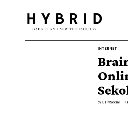
INTERNET
Brai
Onli
Seko
by
DailySocial
1 