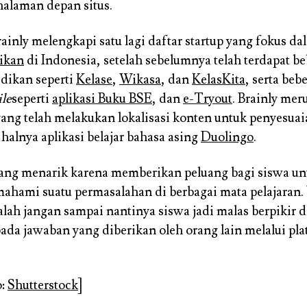
 halaman depan situs.
ainly melengkapi satu lagi daftar startup yang fokus da
ikan
di Indonesia, setelah sebelumnya telah terdapat b
idikan seperti
Kelase
,
Wikasa
, dan
KelasKita
, serta beb
le
seperti
aplikasi Buku BSE
, dan
e-Tryout
. Brainly mer
ang telah melakukan lokalisasi konten untuk penyesua
i halnya aplikasi belajar bahasa asing
Duolingo
.
ng menarik karena memberikan peluang bagi siswa unt
hami suatu permasalahan di berbagai mata pelajaran. 
alah jangan sampai nantinya siswa jadi malas berpikir d
ada jawaban yang diberikan oleh orang lain melalui pl
.
o:
Shutterstock
]