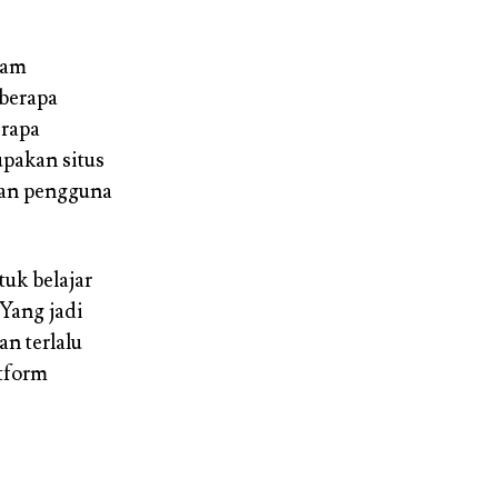
lam
eberapa
erapa
upakan situs
ian pengguna
uk belajar
Yang jadi
an terlalu
atform