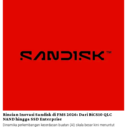
Rincian Inovasi Sandisk di FMS 2026: Dari BiCS10 QLC
NAND hingga SSD Enterprise
Dinamika perkembangan kecerdasan buatan (AI) skala besar kini menuntut