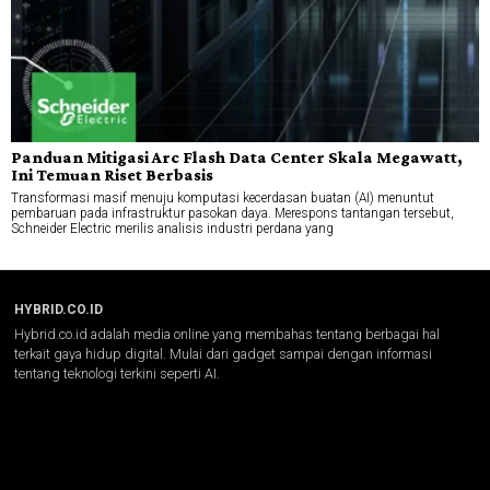
Panduan Mitigasi Arc Flash Data Center Skala Megawatt,
Ini Temuan Riset Berbasis
Transformasi masif menuju komputasi kecerdasan buatan (AI) menuntut
pembaruan pada infrastruktur pasokan daya. Merespons tantangan tersebut,
Schneider Electric merilis analisis industri perdana yang
HYBRID.CO.ID
Hybrid.co.id adalah media online yang membahas tentang berbagai hal
terkait gaya hidup digital. Mulai dari gadget sampai dengan informasi
tentang teknologi terkini seperti AI.