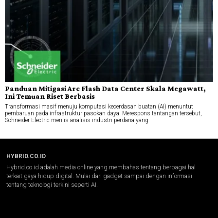
Panduan Mitigasi Arc Flash Data Center Skala Megawatt,
Ini Temuan Riset Berbasis
Transformasi masif menuju komputasi kecerdasan buatan (AI) menuntut
pembaruan pada infrastruktur pasokan daya. Merespons tantangan tersebut,
Schneider Electric merilis analisis industri perdana yang
HYBRID.CO.ID
Hybrid.co.id adalah media online yang membahas tentang berbagai hal
terkait gaya hidup digital. Mulai dari gadget sampai dengan informasi
tentang teknologi terkini seperti AI.