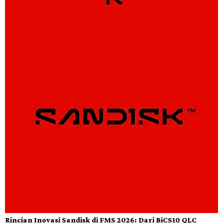
Rincian Inovasi Sandisk di FMS 2026: Dari BiCS10 QLC