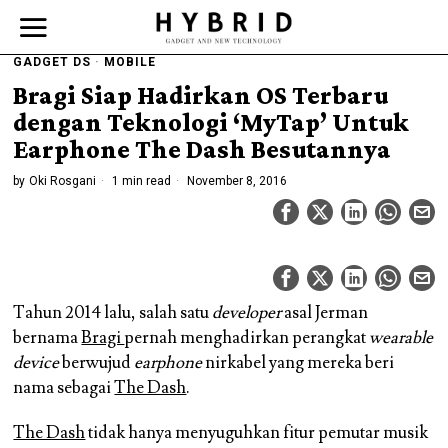
GADGET DS
·
MOBILE
Bragi Siap Hadirkan OS Terbaru
dengan Teknologi ‘MyTap’ Untuk
Earphone The Dash Besutannya
by
Oki Rosgani
1 min read
November 8, 2016
Tahun 2014 lalu, salah satu
developer
asal Jerman
bernama
Bragi
pernah menghadirkan perangkat
wearable
device
berwujud
earphone
nirkabel yang mereka beri
nama sebagai
The Dash
.
The Dash
tidak hanya menyuguhkan fitur pemutar musik