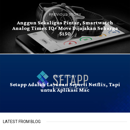
PREVIOUS STORY
Anggun Sekaligus Pintar, Smartwatch
Analog Timex IQ+ Move Dijajakan Seharga
$150
NEXT STORY
Setapp Adalah Layanan Seperti Netflix, Tapi
untuk Aplikasi Mac
LATEST FROM BLOG