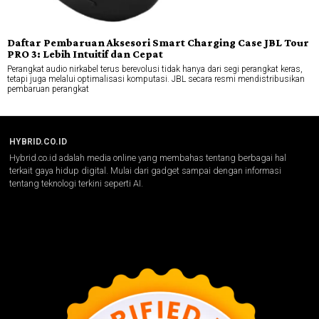
Daftar Pembaruan Aksesori Smart Charging Case JBL Tour
PRO 3: Lebih Intuitif dan Cepat
Perangkat audio nirkabel terus berevolusi tidak hanya dari segi perangkat keras,
tetapi juga melalui optimalisasi komputasi. JBL secara resmi mendistribusikan
pembaruan perangkat
HYBRID.CO.ID
Hybrid.co.id adalah media online yang membahas tentang berbagai hal
terkait gaya hidup digital. Mulai dari gadget sampai dengan informasi
tentang teknologi terkini seperti AI.