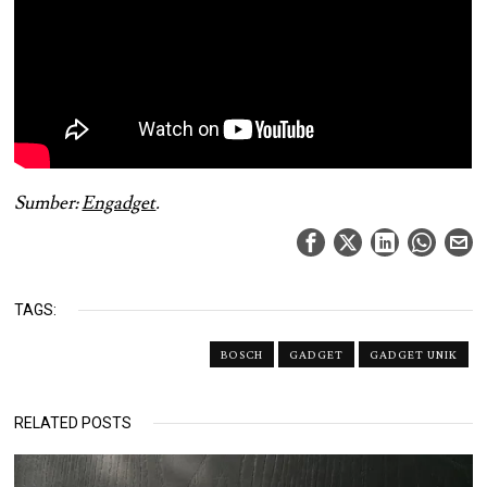
Sumber:
Engadget
.
TAGS:
BOSCH
GADGET
GADGET UNIK
RELATED POSTS