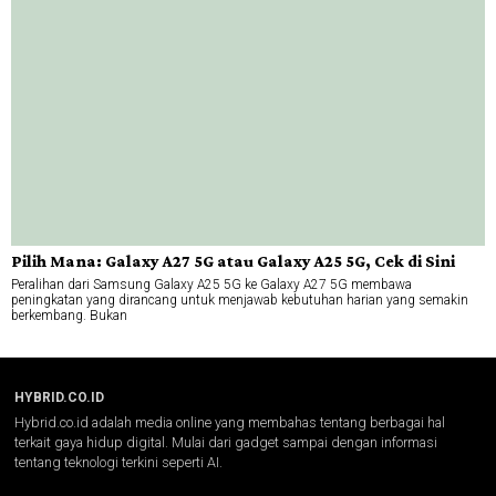
Pilih Mana: Galaxy A27 5G atau Galaxy A25 5G, Cek di Sini
Peralihan dari Samsung Galaxy A25 5G ke Galaxy A27 5G membawa
peningkatan yang dirancang untuk menjawab kebutuhan harian yang semakin
berkembang. Bukan
HYBRID.CO.ID
Hybrid.co.id adalah media online yang membahas tentang berbagai hal
terkait gaya hidup digital. Mulai dari gadget sampai dengan informasi
tentang teknologi terkini seperti AI.