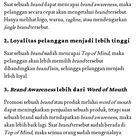
Saat sebuah
brand
dapat mencapai
brand awareness
, maka
pelanggan secara cepat akan mengetahui
brand
tersebut.
Hanya melihat logo, warna,
tagline
, atau mendengarkan
jingle brand
tersebut.
2. Loyalitas pelanggan menjadi lebih tinggi
Saat sebuah
brand
sudah mencapai
Top of Mind
, maka
pelanggan akan lebih memilih
brand
tersebut
dibandingkan
brand
lain, sehingga pelanggan menjadi
lebih loyal.
3.
Brand Awareness
lebih dari
Word of Mouth
Promosi sebuah
brand
atau produk melalui
word of mouth
dapat meningkatkan penjualan sebuah produk, tetapi saat
sebuah brand sudah mendapatkan
brand awareness
, maka
akan lebih baik lagi. Saat
brand
tersebut sudah berada di
Top of Mind
, maka semua orang sudah mengenalnya.