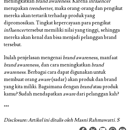
meningkatkan
brand awareness
. Karena
influencer
merupakan
trendsetter
, maka orang-orang dan pengikut
mereka akan tertarik terhadap produk yang
dipromosikan. Tingkat kepercayaan para pengikut
influencer
tersebut memiliki nilai yang tinggi, sehingga
mereka akan kenal dan bisa menjadi pelanggan brand
tersebut.
Itulah penjelasan mengenai
brand awareness
, manfaat
brand awareness
, dan cara meningkatkan
brand
awareness
. Berbagai cara dapat digunakan untuk
membuat orang
aware
(sadar) akan produk dan brand
yang kita miliki. Bagaimana dengan
brand
atau produk
kamu? Sudah mendapatkan
aware
dari pelanggan kah?
***
Disclosure: Artikel ini ditulis oleh Masni Rahmawatti. S