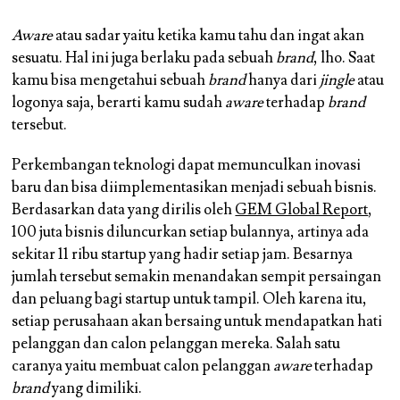
Aware
atau sadar yaitu ketika kamu tahu dan ingat akan
sesuatu. Hal ini juga berlaku pada sebuah
brand
, lho. Saat
kamu bisa mengetahui sebuah
brand
hanya dari
jingle
atau
logonya saja, berarti kamu sudah
aware
terhadap
brand
tersebut.
Perkembangan teknologi dapat memunculkan inovasi
baru dan bisa diimplementasikan menjadi sebuah bisnis.
Berdasarkan data yang dirilis oleh
GEM Global Report
,
100 juta bisnis diluncurkan setiap bulannya, artinya ada
sekitar 11 ribu startup yang hadir setiap jam. Besarnya
jumlah tersebut semakin menandakan sempit persaingan
dan peluang bagi startup untuk tampil. Oleh karena itu,
setiap perusahaan akan bersaing untuk mendapatkan hati
pelanggan dan calon pelanggan mereka. Salah satu
caranya yaitu membuat calon pelanggan
aware
terhadap
brand
yang dimiliki.