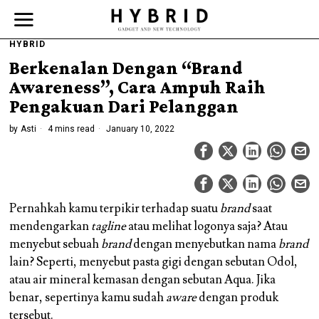
HYBRID
Berkenalan Dengan “Brand
Awareness”, Cara Ampuh Raih
Pengakuan Dari Pelanggan
by
Asti
4 mins read
January 10, 2022
Pernahkah kamu terpikir terhadap suatu
brand
saat
mendengarkan
tagline
atau melihat logonya saja? Atau
menyebut sebuah
brand
dengan menyebutkan nama
brand
lain? Seperti, menyebut pasta gigi dengan sebutan Odol,
atau air mineral kemasan dengan sebutan Aqua. Jika
benar, sepertinya kamu sudah
aware
dengan produk
tersebut.