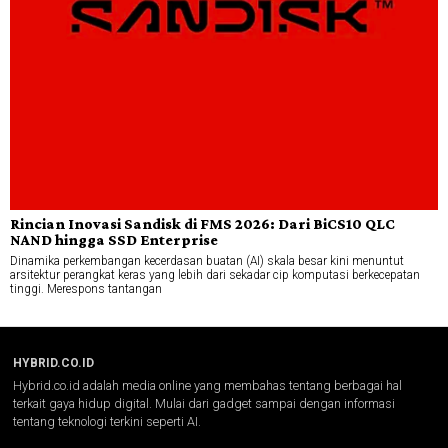
Rincian Inovasi Sandisk di FMS 2026: Dari BiCS10 QLC
NAND hingga SSD Enterprise
Dinamika perkembangan kecerdasan buatan (AI) skala besar kini menuntut
arsitektur perangkat keras yang lebih dari sekadar cip komputasi berkecepatan
tinggi. Merespons tantangan
HYBRID.CO.ID
Hybrid.co.id adalah media online yang membahas tentang berbagai hal
terkait gaya hidup digital. Mulai dari gadget sampai dengan informasi
tentang teknologi terkini seperti AI.