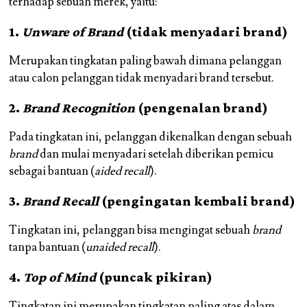
terhadap sebuah merek, yaitu:
1.
Unware of Brand
(tidak menyadari brand)
Merupakan tingkatan paling bawah dimana pelanggan
atau calon pelanggan tidak menyadari brand tersebut.
2.
Brand Recognition
(pengenalan brand)
Pada tingkatan ini, pelanggan dikenalkan dengan sebuah
brand
dan mulai menyadari setelah diberikan pemicu
sebagai bantuan (
aided recall
).
3.
Brand Recall
(pengingatan kembali brand)
Tingkatan ini, pelanggan bisa mengingat sebuah
brand
tanpa bantuan (
unaided recall
).
4.
Top of Mind
(puncak pikiran)
Tingkatan ini merupakan tingkatan paling atas dalam