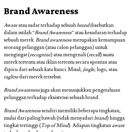
Brand Awareness
Aware
atau sadar terhadap sebuah
brand
disebutkan
dalam istilah “
Brand Awareness
” atau kesadaran terhadap
sebuah merek.
Brand awareness
merupakan kemampuan
seorang pelanggan (atau calon pelanggan) untuk
mengingat (
recognize
) atau mengenali (
recall
) suatu
merek tertentu atau iklan tertentu secara spontan atau
dipicu dari sebuah kata kunci. Misal,
jingle
, logo, atau
tagline
dari merek tersebut.
Brand awareness
juga akan menunjukkan pengetahuan
pelanggan terhadap eksistensi sebuah brand.
Brand Awareness
sendiri memiliki beberapa tingkatan,
mulai dari paling bawah (tidak menyadari
brand
) hingga
tingkat tertinggi (
Top of Mind
). Adapun tingkatan
aware