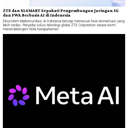
ZTE dan XLSMART Sepakati Pengembangan Jaringan 5G
dan FWA Berbasis AI di Indonesia
Ekosistem telekomunikasi di Indonesia bersiap memasuki fase otomatisasi yang
lebih cerdas. Penyedia solusi teknologi global ZTE Corporation secara resmi
menandatangani Nota Kesepahaman