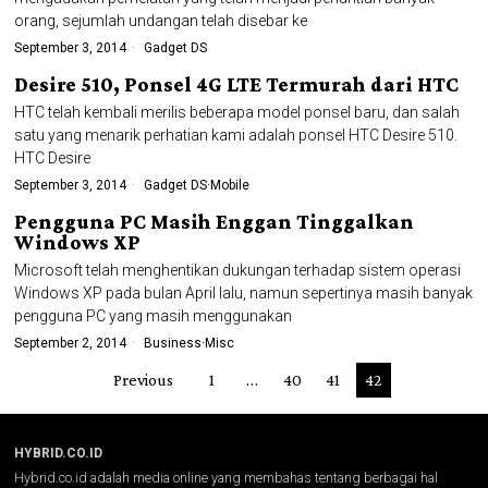
orang, sejumlah undangan telah disebar ke
September 3, 2014
Gadget DS
Desire 510, Ponsel 4G LTE Termurah dari HTC
HTC telah kembali merilis beberapa model ponsel baru, dan salah
satu yang menarik perhatian kami adalah ponsel HTC Desire 510.
HTC Desire
September 3, 2014
Gadget DS
·
Mobile
Pengguna PC Masih Enggan Tinggalkan
Windows XP
Microsoft telah menghentikan dukungan terhadap sistem operasi
Windows XP pada bulan April lalu, namun sepertinya masih banyak
pengguna PC yang masih menggunakan
September 2, 2014
Business
·
Misc
Previous
1
…
40
41
42
HYBRID.CO.ID
Hybrid.co.id adalah media online yang membahas tentang berbagai hal